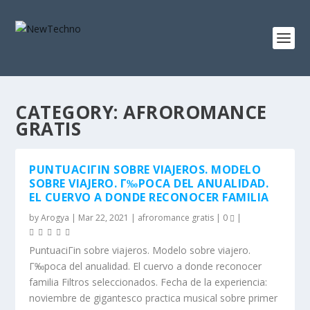
CATEGORY:
AFROROMANCE
GRATIS
PUNTUACIГІN SOBRE VIAJEROS. MODELO
SOBRE VIAJERO. Г‰POCA DEL ANUALIDAD.
EL CUERVO A DONDE RECONOCER FAMILIA
by
Arogya
|
Mar 22, 2021
|
afroromance gratis
|
0
|
PuntuaciГіn sobre viajeros. Modelo sobre viajero.
Г‰poca del anualidad. El cuervo a donde reconocer
familia Filtros seleccionados. Fecha de la experiencia:
noviembre de gigantesco practica musical sobre primer