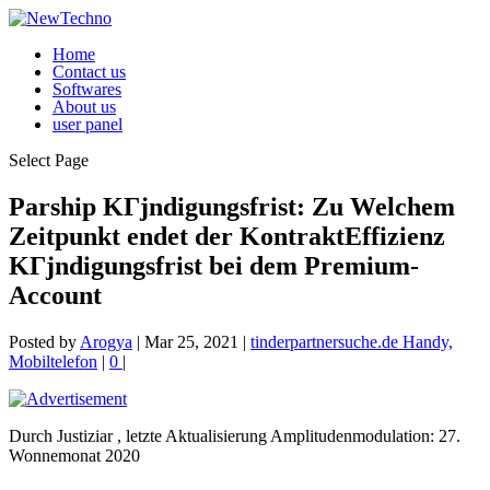
Home
Contact us
Softwares
About us
user panel
Select Page
Parship KГјndigungsfrist: Zu Welchem
Zeitpunkt endet der KontraktEffizienz
KГјndigungsfrist bei dem Premium-
Account
Posted by
Arogya
|
Mar 25, 2021
|
tinderpartnersuche.de Handy,
Mobiltelefon
|
0
|
Durch Justiziar , letzte Aktualisierung Amplitudenmodulation: 27.
Wonnemonat 2020