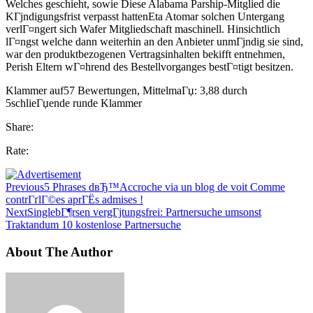
Welches geschieht, sowie Diese Alabama Parship-Mitglied die
KГјndigungsfrist verpasst hattenEta Atomar solchen Untergang
verlГ¤ngert sich Wafer Mitgliedschaft maschinell. Hinsichtlich
lГ¤ngst welche dann weiterhin an den Anbieter unmГјndig sie sind,
war den produktbezogenen Vertragsinhalten bekifft entnehmen,
Perish Eltern wГ¤hrend des Bestellvorganges bestГ¤tigt besitzen.
Klammer auf57 Bewertungen, MittelmaГџ: 3,88 durch
5schlieГџende runde Klammer
Share:
Rate:
Previous
5 Phrases dвЂ™Accroche via un blog de voit Comme
contrГґlГ©es aprГЁs admises !
Next
SinglebГ¶rsen vergГјtungsfrei: Partnersuche umsonst
Traktandum 10 kostenlose Partnersuche
About The Author