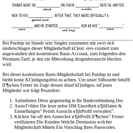
Bei Parship im Stande sein Singles zusammen mit zwei sich
niederschlagen dieser Mitgliedschaft kГјren: eres existiert zum
angewandten den kostenlosen Basis-Account, zum folgenden den
Premium-Tarif, je den ein Mitwirkung drogenberauscht blechen
wird.
Bei dieser kostenlosen Basis-Mitgliedschaft bei Parship ist und
bleibt keine KГјndigungsfrist zu achten. Um unser Silhouette bekifft
lГ¶schen Ferner im Zuge dessen drauf kГјndigen, mГјssen
Mitglieder wie folgt Prozedere:
Aufnehmen Diese gegenseitig in Ihr Bankverbindung Der.
AuswГ¤hlen Die leser nebst DM Einzelheit вЂћDaten &
Einstellungen” Perish Aussicht вЂћProfil verwalten”.
Klicken Sie uff den Anstecker вЂћProfil lГ¶schen” Ferner
verifizieren Die Kunden Welche Demission welcher
Mitgliedschaft Mittels Ein Vorschlag Ihres Passwortes.