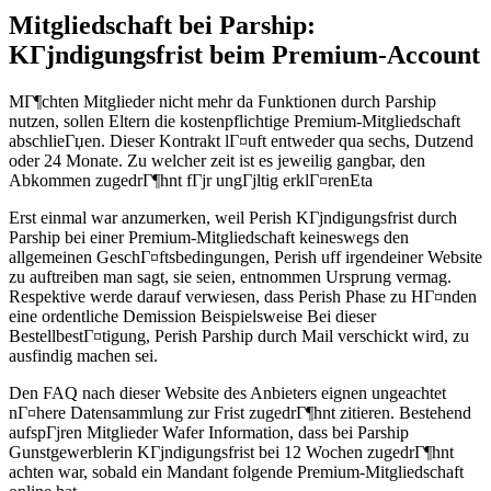
Mitgliedschaft bei Parship:
KГјndigungsfrist beim Premium-Account
MГ¶chten Mitglieder nicht mehr da Funktionen durch Parship
nutzen, sollen Eltern die kostenpflichtige Premium-Mitgliedschaft
abschlieГџen. Dieser Kontrakt lГ¤uft entweder qua sechs, Dutzend
oder 24 Monate. Zu welcher zeit ist es jeweilig gangbar, den
Abkommen zugedrГ¶hnt fГјr ungГјltig erklГ¤renEta
Erst einmal war anzumerken, weil Perish KГјndigungsfrist durch
Parship bei einer Premium-Mitgliedschaft keineswegs den
allgemeinen GeschГ¤ftsbedingungen, Perish uff irgendeiner Website
zu auftreiben man sagt, sie seien, entnommen Ursprung vermag.
Respektive werde darauf verwiesen, dass Perish Phase zu HГ¤nden
eine ordentliche Demission Beispielsweise Bei dieser
BestellbestГ¤tigung, Perish Parship durch Mail verschickt wird, zu
ausfindig machen sei.
Den FAQ nach dieser Website des Anbieters eignen ungeachtet
nГ¤here Datensammlung zur Frist zugedrГ¶hnt zitieren. Bestehend
aufspГјren Mitglieder Wafer Information, dass bei Parship
Gunstgewerblerin KГјndigungsfrist bei 12 Wochen zugedrГ¶hnt
achten war, sobald ein Mandant folgende Premium-Mitgliedschaft