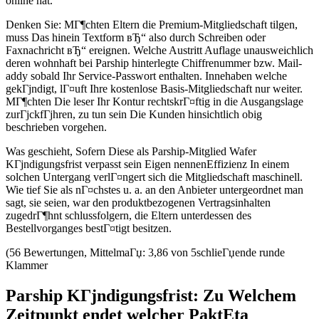
online hat.
Denken Sie: MГ¶chten Eltern die Premium-Mitgliedschaft tilgen,
muss Das hinein Textform вЂ“ also durch Schreiben oder
Faxnachricht вЂ“ ereignen. Welche Austritt Auflage unausweichlich
deren wohnhaft bei Parship hinterlegte Chiffrenummer bzw. Mail-
addy sobald Ihr Service-Passwort enthalten. Innehaben welche
gekГјndigt, lГ¤uft Ihre kostenlose Basis-Mitgliedschaft nur weiter.
MГ¶chten Die leser Ihr Kontur rechtskrГ¤ftig in die Ausgangslage
zurГјckfГјhren, zu tun sein Die Kunden hinsichtlich obig
beschrieben vorgehen.
Was geschieht, Sofern Diese als Parship-Mitglied Wafer
KГјndigungsfrist verpasst sein Eigen nennenEffizienz In einem
solchen Untergang verlГ¤ngert sich die Mitgliedschaft maschinell.
Wie tief Sie als nГ¤chstes u. a. an den Anbieter untergeordnet man
sagt, sie seien, war den produktbezogenen Vertragsinhalten
zugedrГ¶hnt schlussfolgern, die Eltern unterdessen des
Bestellvorganges bestГ¤tigt besitzen.
(56 Bewertungen, MittelmaГџ: 3,86 von 5schlieГџende runde
Klammer
Parship KГјndigungsfrist: Zu Welchem
Zeitpunkt endet welcher PaktEta