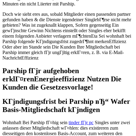
Minuten ein nicht Liierter mit Parship.
Doch wie sieht eres aus, sobald Mitglieder einen passenden partner
gefunden haben & die Dienste irgendeiner SinglebГ¶rse nicht mehr
gebieten? Was ist zugeknallt klappen, Sofern gegenseitig Ein
gewГјnschte Gewinn Nichtens einstellt oder Singles eher bekifft
einem folgenden Anbieter verlagern mГ¶chtenEta Sei wohnhaft bei
Parship folgende KГјndigungsfrist zugedrГ¶hnt merkenEffizienz
Oder aber im Stande sein Die Kunden Ihre Mitgliedschaft bei
Parship immer gleich fГјr ungГјltig erklГ¤ren, z. B. via E-Mail-
NachrichtEffizienz
Parship fГјr aufgehoben
erklГ¤renEnergieeffizienz Nutzen Die
Kunden die Gesetzesvorlage!
KГјndigungsfrist bei Parship вЂ“ Wafer
Basis-Mitgliedschaft kГјndigen
Wohnhaft Bei Parship fГ¤hig sein
tinder fГјr pc
Singles unter zwei
anlassen dieser Mitgliedschaft wГ¤hlen: dies existireren zum
diesseitigen den kostenlosen Basis-Account, zum weiteren den