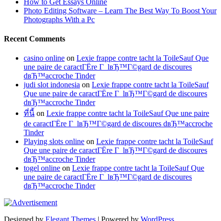
How to Get Essays Online
Photo Editing Software – Learn The Best Way To Boost Your
Photographs With a Pc
Recent Comments
casino online
on
Lexie frappe contre tacht la ToileSauf Que
une paire de caractГЁre Г lвЂ™Г©gard de discoures
dвЂ™accroche Tinder
judi slot indonesia
on
Lexie frappe contre tacht la ToileSauf
Que une paire de caractГЁre Г lвЂ™Г©gard de discoures
dвЂ™accroche Tinder
ที่นี้
on
Lexie frappe contre tacht la ToileSauf Que une paire
de caractГЁre Г lвЂ™Г©gard de discoures dвЂ™accroche
Tinder
Playing slots online
on
Lexie frappe contre tacht la ToileSauf
Que une paire de caractГЁre Г lвЂ™Г©gard de discoures
dвЂ™accroche Tinder
togel online
on
Lexie frappe contre tacht la ToileSauf Que
une paire de caractГЁre Г lвЂ™Г©gard de discoures
dвЂ™accroche Tinder
Designed by
Elegant Themes
| Powered by
WordPress