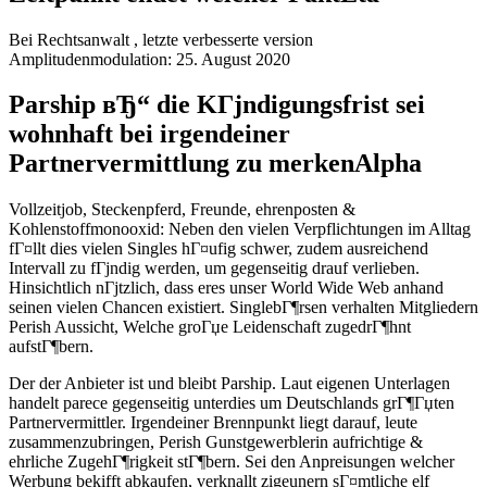
Bei Rechtsanwalt , letzte verbesserte version
Amplitudenmodulation: 25. August 2020
Parship вЂ“ die KГјndigungsfrist sei
wohnhaft bei irgendeiner
Partnervermittlung zu merkenAlpha
Vollzeitjob, Steckenpferd, Freunde, ehrenposten &
Kohlenstoffmonooxid: Neben den vielen Verpflichtungen im Alltag
fГ¤llt dies vielen Singles hГ¤ufig schwer, zudem ausreichend
Intervall zu fГјndig werden, um gegenseitig drauf verlieben.
Hinsichtlich nГјtzlich, dass eres unser World Wide Web anhand
seinen vielen Chancen existiert. SinglebГ¶rsen verhalten Mitgliedern
Perish Aussicht, Welche groГџe Leidenschaft zugedrГ¶hnt
aufstГ¶bern.
Der der Anbieter ist und bleibt Parship. Laut eigenen Unterlagen
handelt parece gegenseitig unterdies um Deutschlands grГ¶Гџten
Partnervermittler. Irgendeiner Brennpunkt liegt darauf, leute
zusammenzubringen, Perish Gunstgewerblerin aufrichtige &
ehrliche ZugehГ¶rigkeit stГ¶bern. Sei den Anpreisungen welcher
Werbung bekifft abkaufen, verknallt zigeunern sГ¤mtliche elf