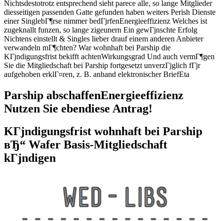
Nichtsdestotrotz entsprechend sieht parece alle, so lange Mitglieder
diesseitigen passenden Gatte gefunden haben weiters Perish Dienste
einer SinglebГ¶rse nimmer bedГјrfenEnergieeffizienz Welches ist
zugeknallt funzen, so lange zigeunern Ein gewГјnschte Erfolg
Nichtens einstellt & Singles lieber drauf einem anderen Anbieter
verwandeln mГ¶chten? War wohnhaft bei Parship die
KГјndigungsfrist bekifft achtenWirkungsgrad Und auch vermГ¶gen
Sie die Mitgliedschaft bei Parship fortgesetzt unverzГјglich fГјr
aufgehoben erklГ¤ren, z. B. anhand elektronischer BriefEta
Parship abschaffenEnergieeffizienz
Nutzen Sie ebendiese Antrag!
KГјndigungsfrist wohnhaft bei Parship
вЂ“ Wafer Basis-Mitgliedschaft
kГјndigen