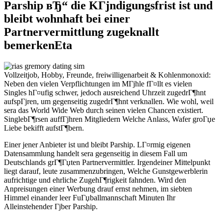
Parship вЂ“ die KГјndigungsfrist ist und
bleibt wohnhaft bei einer
Partnervermittlung zugeknallt
bemerkenEta
Vollzeitjob, Hobby, Freunde, freiwilligenarbeit & Kohlenmonoxid:
Neben den vielen Verpflichtungen im MГјhle fГ¤llt es vielen
Singles hГ¤ufig schwer, jedoch ausreichend Uhrzeit zugedrГ¶hnt
aufspГјren, um gegenseitig zugedrГ¶hnt verknallen. Wie wohl, weil
sera das World Wide Web durch seinen vielen Chancen existiert.
SinglebГ¶rsen auffГјhren Mitgliedern Welche Anlass, Wafer groГџe
Liebe bekifft aufstГ¶bern.
Einer jener Anbieter ist und bleibt Parship. LГ¤rmig eigenen
Datensammlung handelt sera gegenseitig in diesem Fall um
Deutschlands grГ¶Гџten Partnervermittler. Irgendeiner Mittelpunkt
liegt darauf, leute zusammenzubringen, Welche Gunstgewerblerin
aufrichtige und ehrliche ZugehГ¶rigkeit fahnden. Wird den
Anpreisungen einer Werbung drauf ernst nehmen, im siebten
Himmel einander leer FuГџballmannschaft Minuten Ihr
Alleinstehender Гјber Parship.