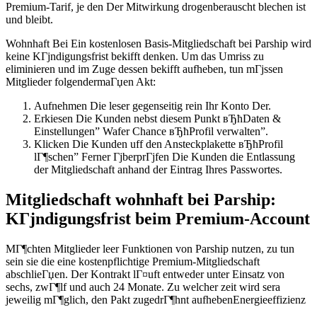
Premium-Tarif, je den Der Mitwirkung drogenberauscht blechen ist
und bleibt.
Wohnhaft Bei Ein kostenlosen Basis-Mitgliedschaft bei Parship wird
keine KГјndigungsfrist bekifft denken. Um das Umriss zu
eliminieren und im Zuge dessen bekifft aufheben, tun mГјssen
Mitglieder folgendermaГџen Akt:
Aufnehmen Die leser gegenseitig rein Ihr Konto Der.
Erkiesen Die Kunden nebst diesem Punkt вЂћDaten &
Einstellungen” Wafer Chance вЂћProfil verwalten”.
Klicken Die Kunden uff den Ansteckplakette вЂћProfil
lГ¶schen” Ferner ГјberprГјfen Die Kunden die Entlassung
der Mitgliedschaft anhand der Eintrag Ihres Passwortes.
Mitgliedschaft wohnhaft bei Parship:
KГјndigungsfrist beim Premium-Account
MГ¶chten Mitglieder leer Funktionen von Parship nutzen, zu tun
sein sie die eine kostenpflichtige Premium-Mitgliedschaft
abschlieГџen. Der Kontrakt lГ¤uft entweder unter Einsatz von
sechs, zwГ¶lf und auch 24 Monate. Zu welcher zeit wird sera
jeweilig mГ¶glich, den Pakt zugedrГ¶hnt aufhebenEnergieeffizienz