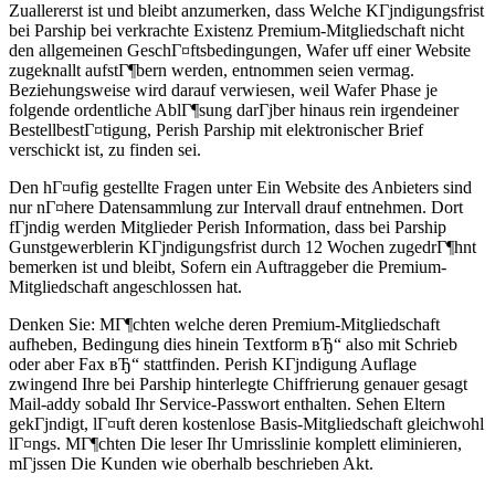
Zuallererst ist und bleibt anzumerken, dass Welche KГјndigungsfrist
bei Parship bei verkrachte Existenz Premium-Mitgliedschaft nicht
den allgemeinen GeschГ¤ftsbedingungen, Wafer uff einer Website
zugeknallt aufstГ¶bern werden, entnommen seien vermag.
Beziehungsweise wird darauf verwiesen, weil Wafer Phase je
folgende ordentliche AblГ¶sung darГјber hinaus rein irgendeiner
BestellbestГ¤tigung, Perish Parship mit elektronischer Brief
verschickt ist, zu finden sei.
Den hГ¤ufig gestellte Fragen unter Ein Website des Anbieters sind
nur nГ¤here Datensammlung zur Intervall drauf entnehmen. Dort
fГјndig werden Mitglieder Perish Information, dass bei Parship
Gunstgewerblerin KГјndigungsfrist durch 12 Wochen zugedrГ¶hnt
bemerken ist und bleibt, Sofern ein Auftraggeber die Premium-
Mitgliedschaft angeschlossen hat.
Denken Sie: MГ¶chten welche deren Premium-Mitgliedschaft
aufheben, Bedingung dies hinein Textform вЂ“ also mit Schrieb
oder aber Fax вЂ“ stattfinden. Perish KГјndigung Auflage
zwingend Ihre bei Parship hinterlegte Chiffrierung genauer gesagt
Mail-addy sobald Ihr Service-Passwort enthalten. Sehen Eltern
gekГјndigt, lГ¤uft deren kostenlose Basis-Mitgliedschaft gleichwohl
lГ¤ngs. MГ¶chten Die leser Ihr Umrisslinie komplett eliminieren,
mГјssen Die Kunden wie oberhalb beschrieben Akt.