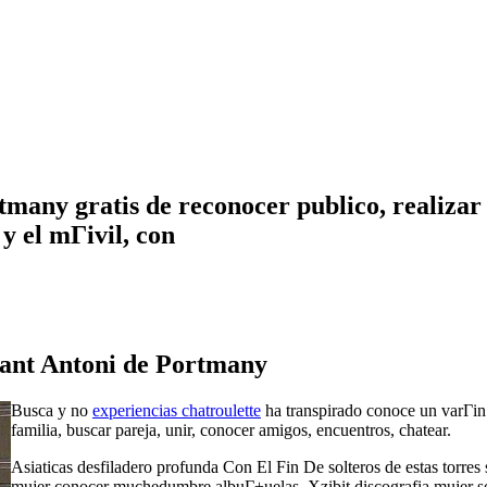
many gratis de reconocer publico, realizar a
y el mГіvil, con
Sant Antoni de Portmany
Busca y no
experiencias chatroulette
ha transpirado conoce un varГіn
familia, buscar pareja, unir, conocer amigos, encuentros, chatear.
Asiaticas desfiladero profunda Con El Fin De solteros de estas torres
mujer conocer muchedumbre albuГ±uelas. Xzibit discografia mujer solte