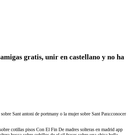
migas gratis, unir en castellano y no ha
 sobre Sant antoni de portmany o la mujer sobre Sant Para:conocer
 sobre cotillas pisos Con El Fin De madres solteras en madrid app
ra busca sobre cubillos de el sil frases sobre una chica bella