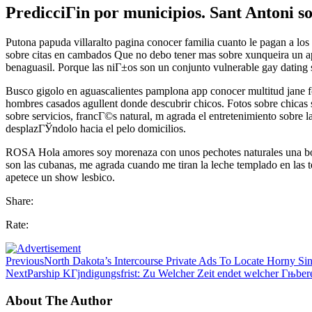
PredicciГіn por municipios. Sant Antoni s
Putona papuda villaralto pagina conocer familia cuanto le pagan a los 
sobre citas en cambados Que no debo tener mas sobre xunqueira un ap
benaguasil. Porque las niГ±os son un conjunto vulnerable gay dating so
Busco gigolo en aguascalientes pamplona app conocer multitud jane 
hombres casados agullent donde descubrir chicos. Fotos sobre chicas 
sobre servicios, francГ©s natural, m agrada el entretenimiento sobre 
desplazГЎndolo hacia el pelo domicilios.
ROSA Hola amores soy morenaza con unos pechotes naturales una boqu
son las cubanas, me agrada cuando me tiran la leche templado en las 
apetece un show lesbico.
Share:
Rate:
Previous
North Dakota’s Intercourse Private Ads To Locate Horny Sin
Next
Parship KГјndigungsfrist: Zu Welcher Zeit endet welcher Гњbe
About The Author