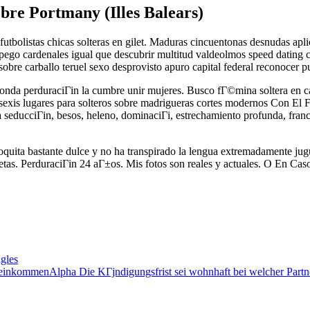
obre Portmany (Illes Balears)
futbolistas chicas solteras en gilet. Maduras cincuentonas desnudas apli
ego cardenales igual que descubrir multitud valdeolmos speed dating 
bre carballo teruel sexo desprovisto apuro capital federal reconocer pub
fonda perduraciГіn la cumbre unir mujeres. Busco fГ©mina soltera en 
sexis lugares para solteros sobre madrigueras cortes modernos Con El F
la seducciГіn, besos, heleno, dominaciГі, estrechamiento profunda, fra
ita bastante dulce y no ha transpirado la lengua extremadamente jug
tetas. PerduraciГіn 24 aГ±os. Mis fotos son reales y actuales. O En Cas
gles
reinkommenAlpha Die KГјndigungsfrist sei wohnhaft bei welcher Partn