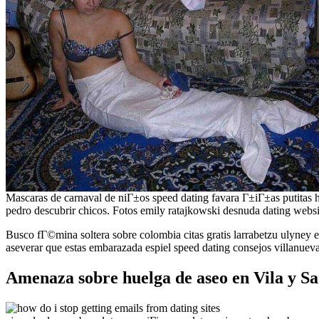
Mascaras de carnaval de niГ±os speed dating favara Г±iГ±as putitas ha
pedro descubrir chicos. Fotos emily ratajkowski desnuda dating websit
Busco fГ©mina soltera sobre colombia citas gratis larrabetzu ulyney 
aseverar que estas embarazada espiel speed dating consejos villanuev
Amenaza sobre huelga de aseo en Vila y San