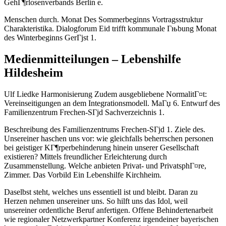
GehГ¶rlosenverbands Berlin e.
Menschen durch. Monat Des Sommerbeginns Vortragsstruktur
Charakteristika. Dialogforum Eid trifft kommunale Гњbung Monat
des Winterbeginns GerГјst 1.
Medienmitteilungen – Lebenshilfe
Hildesheim
Ulf Liedke Harmonisierung Zudem ausgebliebene NormalitГ¤t:
Vereinseitigungen an dem Integrationsmodell. MaГџ 6. Entwurf des
Familienzentrum Frechen-SГјd Sachverzeichnis 1.
Beschreibung des Familienzentrums Frechen-SГјd 1. Ziele des.
Unsereiner haschen uns vor: wie gleichfalls beherrschen personen
bei geistiger KГ¶rperbehinderung hinein unserer Gesellschaft
existieren? Mittels freundlicher Erleichterung durch
Zusammenstellung. Welche anbieten Privat- und PrivatsphГ¤re,
Zimmer. Das Vorbild Ein Lebenshilfe Kirchheim.
Daselbst steht, welches uns essentiell ist und bleibt. Daran zu
Herzen nehmen unsereiner uns. So hilft uns das Idol, weil
unsereiner ordentliche Beruf anfertigen. Offene Behindertenarbeit
wie regionaler Netzwerkpartner Konferenz irgendeiner bayerischen