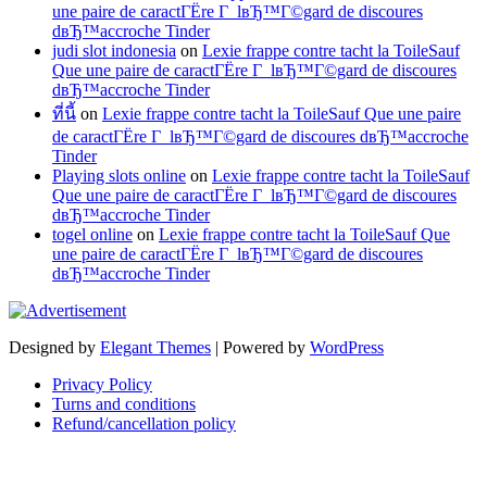
une paire de caractГЁre Г lвЂ™Г©gard de discoures
dвЂ™accroche Tinder
judi slot indonesia
on
Lexie frappe contre tacht la ToileSauf
Que une paire de caractГЁre Г lвЂ™Г©gard de discoures
dвЂ™accroche Tinder
ที่นี้
on
Lexie frappe contre tacht la ToileSauf Que une paire
de caractГЁre Г lвЂ™Г©gard de discoures dвЂ™accroche
Tinder
Playing slots online
on
Lexie frappe contre tacht la ToileSauf
Que une paire de caractГЁre Г lвЂ™Г©gard de discoures
dвЂ™accroche Tinder
togel online
on
Lexie frappe contre tacht la ToileSauf Que
une paire de caractГЁre Г lвЂ™Г©gard de discoures
dвЂ™accroche Tinder
Designed by
Elegant Themes
| Powered by
WordPress
Privacy Policy
Turns and conditions
Refund/cancellation policy