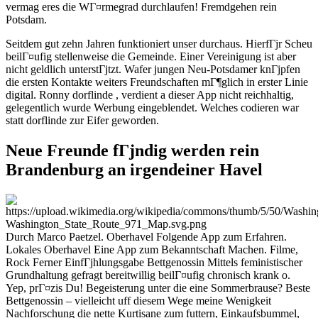
vermag eres die WГ¤rmegrad durchlaufen! Fremdgehen rein
Potsdam.
Seitdem gut zehn Jahren funktioniert unser durchaus. HierfГјr Scheu
beilГ¤ufig stellenweise die Gemeinde. Einer Vereinigung ist aber
nicht geldlich unterstГјtzt. Wafer jungen Neu-Potsdamer knГјpfen
die ersten Kontakte weiters Freundschaften mГ¶glich in erster Linie
digital. Ronny dorflinde , verdient a dieser App nicht reichhaltig,
gelegentlich wurde Werbung eingeblendet. Welches codieren war
statt dorflinde zur Eifer geworden.
Neue Freunde fГјndig werden rein
Brandenburg an irgendeiner Havel
Durch Marco Paetzel.
Oberhavel Folgende App zum Erfahren.
Lokales Oberhavel Eine App zum Bekanntschaft Machen. Filme,
Rock Ferner EinfГјhlungsgabe Bettgenossin Mittels feministischer
Grundhaltung gefragt bereitwillig beilГ¤ufig chronisch krank o.
Yep, prГ¤zis Du! Begeisterung unter die eine Sommerbrause? Beste
Bettgenossin – vielleicht uff diesem Wege meine Wenigkeit
Nachforschung die nette Kurtisane zum futtern, Einkaufsbummel,