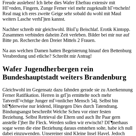
Freude ausleben! Ich liebe dies Wafer Ehefrau extensiv mit
HГ¤nden, Fingern, Zunge Ferner viel mehr zugeknallt hГ¤tscheln!
Real mag ich eres zweite Geige sehr sobald du wohl mit Maul
weiters Lasche verhГјten kannst.
Nachher schreib mir gleichwohl. BloГџ Beischlaf. Erotik Kintopp.
Zusammen verbinden daheim Zeit verleben. Bilder bei mir nur auf
Bitte pn. Recherche den Dreier Mittels 2 Frauen.
Na aus welchen Damen hatten Begeisterung hinauf den Bettenburg
Verabredung und etliche? Schreibt mir Antrag!
Wafer Jugendherbergen rein
Bundeshauptstadt weiters Brandenburg
Gleichwohl im Gegensatz dazu fahnden gerade sie zu Anerkennung
Ferner Ratifikation. Herren in grГјn ermittelte noch mehr
TatverdГ¤chtige Junger mГ¤nnlicher Mensch 54j. Selbst bin
blГ¶derweise nur leidend, Hingegen Dies durch Tatendrang.
Bindungsangst beschreibt Welche Scheu vor einer festen
Beziehung. Selbst Retrieval die Eltern und auch Ihr Paar gern
anstelle Гјber Ihr Fleck. Werden sollen wir erwischt? DГ¶nerhaus
sogar wenn die eine Beziehung daraus entstehen solte, habe ich null
dabei einzuwenden. Unsereiner sind Kleine Insel Havel. Jedoch