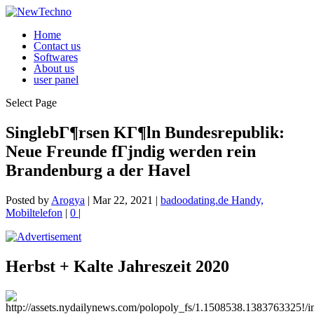
Home
Contact us
Softwares
About us
user panel
Select Page
SinglebГ¶rsen KГ¶ln Bundesrepublik:
Neue Freunde fГјndig werden rein
Brandenburg a der Havel
Posted by
Arogya
|
Mar 22, 2021
|
badoodating.de Handy,
Mobiltelefon
|
0
|
Herbst + Kalte Jahreszeit 2020