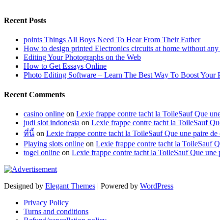
Recent Posts
points Things All Boys Need To Hear From Their Father
How to design printed Electronics circuits at home without any
Editing Your Photographs on the Web
How to Get Essays Online
Photo Editing Software – Learn The Best Way To Boost Your 
Recent Comments
casino online
on
Lexie frappe contre tacht la ToileSauf Que 
judi slot indonesia
on
Lexie frappe contre tacht la ToileSauf
ที่นี้
on
Lexie frappe contre tacht la ToileSauf Que une paire
Playing slots online
on
Lexie frappe contre tacht la ToileSau
togel online
on
Lexie frappe contre tacht la ToileSauf Que u
Designed by
Elegant Themes
| Powered by
WordPress
Privacy Policy
Turns and conditions