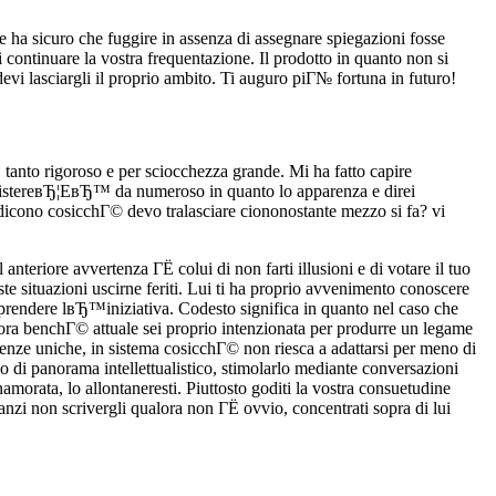
ha sicuro che fuggire in assenza di assegnare spiegazioni fosse
continuare la vostra frequentazione. Il prodotto in quanto non si
evi lasciargli il proprio ambito. Ti auguro piГ№ fortuna in futuro!
anto rigoroso e per sciocchezza grande. Mi ha fatto capire
resistereвЂ¦EвЂ™ da numeroso in quanto lo apparenza e direi
cono cosicchГ© devo tralasciare ciononostante mezzo si fa? vi
teriore avvertenza ГЁ colui di non farti illusioni e di votare il tuo
e situazioni uscirne feriti. Lui ti ha proprio avvenimento conoscere
 prendere lвЂ™iniziativa. Codesto significa in quanto nel caso che
lora benchГ© attuale sei proprio intenzionata per produrre un legame
ienze uniche, in sistema cosicchГ© non riesca a adattarsi per meno di
go di panorama intellettualistico, stimolarlo mediante conversazioni
namorata, lo allontaneresti. Piuttosto goditi la vostra consuetudine
anzi non scrivergli qualora non ГЁ ovvio, concentrati sopra di lui