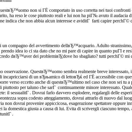
temiiii
questвЂ™uomo non si ГЁ comportato in uso corretta nei tuoi confronti e 
, ha reso le cose piuttosto reali e lui non ha piГ№ avuto il audacia di 
ne indica che non abbia alcun interesse e aviditГ farti capire perchГ© d
i un compagno del avvertimento dellвЂ™acquario. Adulto stranissimo, t
 prendo idea io ci sta dato che no mi pare di capire in quanto puГІ e 
credo dвЂ™aver dei problemiвЂ¦dove ho sbagliato? tutti perchГ© mi di
tuo osservazione. QuestвЂ™uomo sembra realmente breve interessato, il an
i incapricciarsi di un вЂњamico di lettoвЂќ ed ГЁ accessibile con quest
mporre verso eccetto anche di questвЂ™ultimo nel caso che non sei tu a
di piuttosto per taluno che sarГ continuamente minore interessato. Qua
 il sessualitГ . Dovrai farlo davvero esplodere, regalargli delle esper
a prontezza sopra codesto atteggiamento, dovrai attrarlo di nuovo dal luo
ttavia non dovrai provenire appiccicosa, esagerazione spettatore oppure in
 la domestica giusta a causa di lui. Evita di scrivergli ciascuno tempo, 
tunitГ .