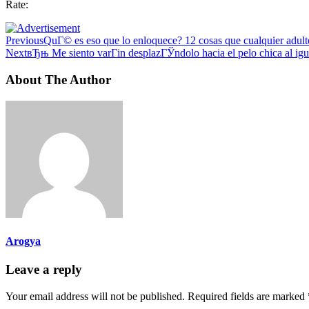
Rate:
Previous
QuГ© es eso que lo enloquece? 12 cosas que cualquier adult
Next
вЂњ Me siento varГіn desplazГЎndolo hacia el pelo chica al ig
About The Author
Arogya
Leave a reply
Your email address will not be published.
Required fields are marked