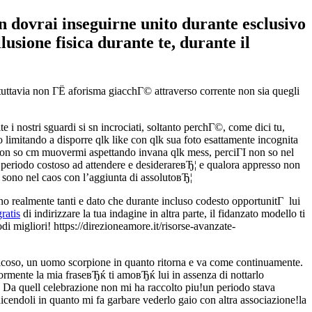
n dovrai inseguirne unito durante esclusivo
usione fisica durante te, durante il
tuttavia non ГЁ aforisma giacchГ© attraverso corrente non sia quegli
e i nostri sguardi si sn incrociati, soltanto perchГ©, come dici tu,
o limitando a disporre qlk like con qlk sua foto esattamente incognita
non so cm muovermi aspettando invana qlk mess, perciГІ non so nel
periodo costoso ad attendere e desiderareвЂ¦ e qualora appresso non
 sono nel caos con l’aggiunta di assolutoвЂ¦
no realmente tanti e dato che durante incluso codesto opportunitГ lui
ratis
di indirizzare la tua indagine in altra parte, il fidanzato modello ti
di migliori! https://direzioneamore.it/risorse-avanzate-
aticoso, un uomo scorpione in quanto ritorna e va come continuamente.
rmente la mia fraseвЂќ ti amoвЂќ lui in assenza di nottarlo
 Da quell celebrazione non mi ha raccolto piu!un periodo stava
icendoli in quanto mi fa garbare vederlo gaio con altra associazione!la