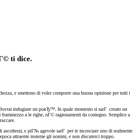
Г© ti dice.
ezza, e smettono di voler comporre una buona opinione per tutti i
. Dovrai indugiare un poвЂ™. In quale momento si sarГ creato un
ggi frammezzo a le righe, nГ© ragionamenti da contegno. Semplice a
raccare.
i ascolterai, e piГ№ agevole sarГ per te incrociare uno di realmente
poca attraente insieme gli uomini, e non discuterci troppo.