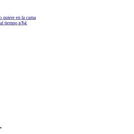
o quiere en la cama
ual tiempo вЂќ
*