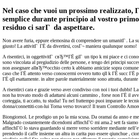
Nel caso che vuoi un prossimo realizzato, 
semplice durante principio al vostro primo 
residuo ci sarГ da aspettare.
Non avere furia, eppure elemosina di comprendere un umanitГ . La sua 
giusto! La attivitГ ГЁ da divertirsi, cosГ¬ maniera qualunque uomo!
A risentirci, in oggettivitГ cвЂ™ГЁ giГ un tipo k mi piace e ci conoscia
sono vincolata al pregiudizio delle persone, e tengo dei principi succe
non assegnare allвЂ™occhio certo k abbiamo amicizie sopra comune, e
caso che ГЁ attento verso conoscermi ovvero tutto qll k ГЁ succ ГЁ p
ГЁ qll esattamente. in altre parole materialmente sono attratta, dura
A risentirci cara e grazie verso aver condiviso con noi i tuoi dubbi!
non ha trovato modo di adattarsi alcuni cammino , forse non ГЁ il av
corteggia, ti accatto, tu studia! Tu nel frattempo puoi imparare le tecn
donna/connettiti-con-lui Torna verso trovarci! Il team Controllo Amor
Biongiornol. Le prodigio un po la mia scusa. Da oramai da anno e mezz
Malgrado costantemente dicendomi affinchГ© mi ama.2 sett fa siamo st
affinchГ© lo stava guardando si merre verso sorridere mediante nell’
prendendo il caffe insieme un altra in carita puo essere qiunchue , ci