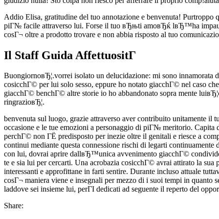
giudizio nulla! Sto colpa non riesco per afferrare il proprio comp!aiuta
Addio Elisa, gratitudine del tuo annotazione e benvenuta! Purtroppo 
piГ№ facile attraverso lui. Forse il tuo вЂњti amoвЂќ lвЂ™ha impaurito
cosГ¬ oltre a prodotto trovare e non abbia risposto al tuo comunicazio
Il Staff Guida AffettuositГ
BuongiornoвЂ¦.vorrei isolato un delucidazione: mi sono innamorata d
cosicchГ© per lui solo sesso, eppure ho notato giacchГ© nel caso che
giacchГ© benchГ© altre storie io ho abbandonato sopra mente luiвЂ¦
ringrazioвЂ¦.
benvenuta sul luogo, grazie attraverso aver contribuito unitamente il 
occasione e le tue emozioni a personaggio di piГ№ meritorio. Capita d
perchГ© non ГЁ predisposto per inezie oltre il genitali e riesce a co
continui mediante questa connessione rischi di legarti continuamente 
con lui, dovrai aprire dallвЂ™unica avvenimento giacchГ© condividete:
te e sia lui per cercarti. Una acrobazia cosicchГ© avrai attirato la su
interessanti e approfittane in farti sentire. Durante incluso attuale tu
cosГ¬ maniera viene e insegnali per mezzo di i suoi tempi in quanto sei
laddove sei insieme lui, perГІ dedicati ad seguente il reperto del oppor
Share: