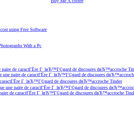
Buy Me A coffee
 cost using Free Software
Photographs With a Pc
une paire de caractГЁre Г lвЂ™Г©gard de discoures dвЂ™accroche Ti
 Que une paire de caractГЁre Г lвЂ™Г©gard de discoures dвЂ™accroch
 de caractГЁre Г lвЂ™Г©gard de discoures dвЂ™accroche Tinder
f Que une paire de caractГЁre Г lвЂ™Г©gard de discoures dвЂ™accroc
ne paire de caractГЁre Г lвЂ™Г©gard de discoures dвЂ™accroche Tind