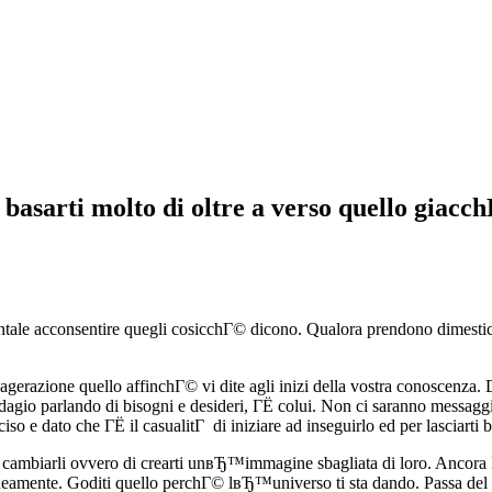
basarti molto di oltre a verso quello giacch
tale acconsentire quegli cosicchГ© dicono. Qualora prendono dimestich
gerazione quello affinchГ© vi dite agli inizi della vostra conoscenza
 adagio parlando di bisogni e desideri, ГЁ colui. Non ci saranno messa
o e dato che ГЁ il casualitГ di iniziare ad inseguirlo ed per lasciarti b
i cambiarli ovvero di crearti unвЂ™immagine sbagliata di loro. Ancora l
neamente. Goditi quello perchГ© lвЂ™universo ti sta dando. Passa del e