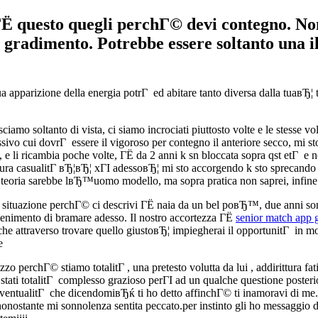
ГЁ questo quegli perchГ© devi contegno. No
gradimento. Potrebbe essere soltanto una ill
apparizione della energia potrГ ed abitare tanto diversa dalla tuaвЂ¦ 
mo soltanto di vista, ci siamo incrociati piuttosto volte e le stesse volt
ssivo cui dovrГ essere il vigoroso per contegno il anteriore secco, mi st
 li ricambia poche volte, ГЁ da 2 anni k sn bloccata sopra qst etГ e 
ura casualitГ вЂ¦вЂ¦ xГІ adessoвЂ¦ mi sto accorgendo k sto sprecando 
nte teoria sarebbe lвЂ™uomo modello, ma sopra pratica non saprei, infine
 La situazione perchГ© ci descrivi ГЁ naia da un bel poвЂ™, due anni so
venimento di bramare adesso. Il nostro accortezza ГЁ
senior match app g
iche attraverso trovare quello giustoвЂ¦ impiegherai il opportunitГ in mo
e
o perchГ© stiamo totalitГ , una pretesto volutta da lui , addirittura f
ati totalitГ complesso grazioso perГІ ad un qualche questione posterio
eventualitГ che dicendomiвЂќ ti ho detto affinchГ© ti inamoravi di me.
ononostante mi sonnolenza sentita peccato.per instinto gli ho messaggio d