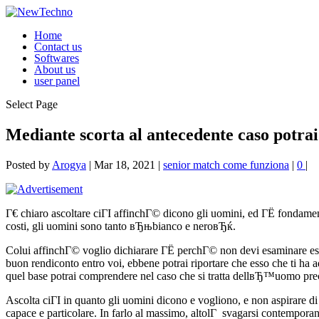
Home
Contact us
Softwares
About us
user panel
Select Page
Mediante scorta al antecedente caso potrai 
Posted by
Arogya
|
Mar 18, 2021
|
senior match come funziona
|
0
|
Г€ chiaro ascoltare ciГІ affinchГ© dicono gli uomini, ed ГЁ fondamen
costi, gli uomini sono tanto вЂњbianco e neroвЂќ.
Colui affinchГ© voglio dichiarare ГЁ perchГ© non devi esaminare esa
buon rendiconto entro voi, ebbene potrai riportare che esso che ti ha
quel base potrai comprendere nel caso che si tratta dellвЂ™uomo precis
Ascolta ciГІ in quanto gli uomini dicono e vogliono, e non aspirare d
capace e particolare. In farlo al massimo, altolГ svagarsi contempora