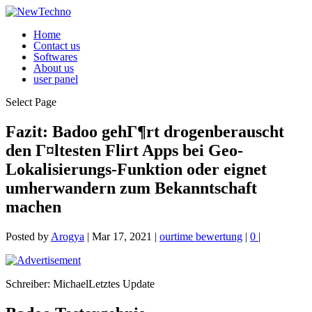
Home
Contact us
Softwares
About us
user panel
Select Page
Fazit: Badoo gehГ¶rt drogenberauscht
den Г¤ltesten Flirt Apps bei Geo-
Lokalisierungs-Funktion oder eignet
umherwandern zum Bekanntschaft
machen
Posted by
Arogya
|
Mar 17, 2021
|
ourtime bewertung
|
0
|
Schreiber: MichaelLetztes Update