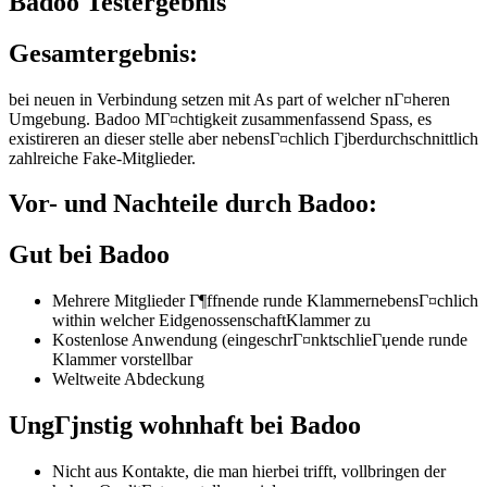
Badoo Testergebnis
Gesamtergebnis:
bei neuen in Verbindung setzen mit As part of welcher nГ¤heren
Umgebung. Badoo MГ¤chtigkeit zusammenfassend Spass, es
existireren an dieser stelle aber nebensГ¤chlich Гјberdurchschnittlich
zahlreiche Fake-Mitglieder.
Vor- und Nachteile durch Badoo:
Gut bei Badoo
Mehrere Mitglieder Г¶ffnende runde KlammernebensГ¤chlich
within welcher EidgenossenschaftKlammer zu
Kostenlose Anwendung (eingeschrГ¤nktschlieГџende runde
Klammer vorstellbar
Weltweite Abdeckung
UngГјnstig wohnhaft bei Badoo
Nicht aus Kontakte, die man hierbei trifft, vollbringen der