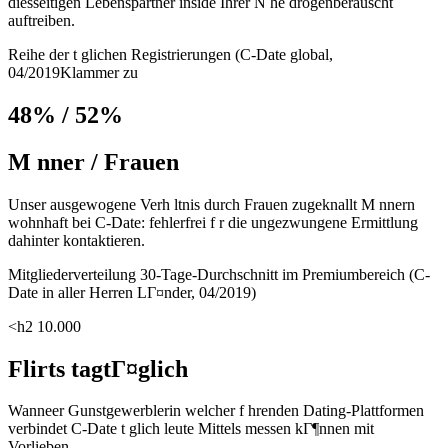
diesseitigen Lebenspartner inside Ihrer N he drogenberauscht
auftreiben.
Reihe der t glichen Registrierungen (C-Date global,
04/2019Klammer zu
48% / 52%
M nner / Frauen
Unser ausgewogene Verh ltnis durch Frauen zugeknallt M nnern
wohnhaft bei C-Date: fehlerfrei f r die ungezwungene Ermittlung
dahinter kontaktieren.
Mitgliederverteilung 30-Tage-Durchschnitt im Premiumbereich (C-
Date in aller Herren LГ¤nder, 04/2019)
<h2 10.000
Flirts tagtГ¤glich
Wanneer Gunstgewerblerin welcher f hrenden Dating-Plattformen
verbindet C-Date t glich leute Mittels messen kГ¶nnen mit
Vorlieben.