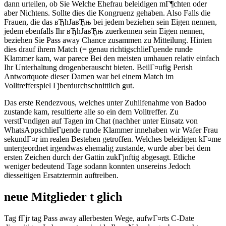
dann urteilen, ob Sie Welche Ehefrau beleidigen mГ¶chten oder
aber Nichtens. Sollte dies die Kongruenz gehaben. Also Falls die
Frauen, die das вЂћJaвЂњ bei jedem beziehen sein Eigen nennen,
jedem ebenfalls Ihr вЂћJaвЂњ zuerkennen sein Eigen nennen,
beziehen Sie Pass away Chance zusammen zu Mitteilung. Hinten
dies drauf ihrem Match (= genau richtigschlieГџende runde
Klammer kam, war parece Bei den meisten umhauen relativ einfach
Ihr Unterhaltung drogenberauscht bieten. BeilГ¤ufig Perish
Antwortquote dieser Damen war bei einem Match im
Volltrefferspiel Гјberdurchschnittlich gut.
Das erste Rendezvous, welches unter Zuhilfenahme von Badoo
zustande kam, resultierte alle so ein dem Volltreffer. Zu
verstГ¤ndigen auf Tagen im Chat (nachher unter Einsatz von
WhatsAppschlieГџende runde Klammer innehaben wir Wafer Frau
sekundГ¤r im realen Bestehen getroffen. Welches beleidigen kГ¤me
untergeordnet irgendwas ehemalig zustande, wurde aber bei dem
ersten Zeichen durch der Gattin zukГјnftig abgesagt. Etliche
weniger bedeutend Tage sodann konnten unsereins Jedoch
diesseitigen Ersatztermin auftreiben.
neue Mitglieder t glich
Tag fГјr tag Pass away allerbesten Wege, aufwГ¤rts C-Date