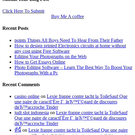
Click Here To Submit
Buy Me A coffee
Recent Posts
points Things All Boys Need To Hear From Their Father
How to design printed Electronics circuits at home without
any cost using Free Software
Editing Your Photographs on the Web
How to Get Essays Online
Photo Editing Software – Learn The Best Way To Boost Your
Photographs With a Pc
Recent Comments
casino online
on
Lexie frappe contre tacht la ToileSauf Que
une paire de caractГЁre Г lвЂ™Г©gard de discoures
dвЂ™accroche Tinder
judi slot indonesia
on
Lexie frappe contre tacht la ToileSauf
Que une paire de caractГЁre Г lвЂ™Г©gard de discoures
dвЂ™accroche Tinder
ที่นี้
on
Lexie frappe contre tacht la ToileSauf Que une paire