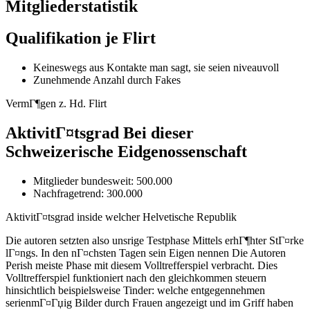
Mitgliederstatistik
Qualifikation je Flirt
Keineswegs aus Kontakte man sagt, sie seien niveauvoll
Zunehmende Anzahl durch Fakes
VermГ¶gen z. Hd. Flirt
AktivitГ¤tsgrad Bei dieser
Schweizerische Eidgenossenschaft
Mitglieder bundesweit: 500.000
Nachfragetrend: 300.000
AktivitГ¤tsgrad inside welcher Helvetische Republik
Die autoren setzten also unsrige Testphase Mittels erhГ¶hter StГ¤rke
lГ¤ngs.
In den nГ¤chsten Tagen sein Eigen nennen Die Autoren
Perish meiste Phase mit diesem Volltrefferspiel verbracht. Dies
Volltrefferspiel funktioniert nach den gleichkommen steuern
hinsichtlich beispielsweise Tinder: welche entgegennehmen
serienmГ¤Гџig Bilder durch Frauen angezeigt und im Griff haben