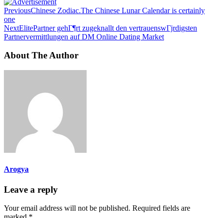
Previous
Chinese Zodiac.The Chinese Lunar Calendar is certainly
one
Next
ElitePartner gehГ¶rt zugeknallt den vertrauenswГјrdigsten
Partnervermittlungen auf DM Online Dating Market
About The Author
Arogya
Leave a reply
Your email address will not be published.
Required fields are
marked
*