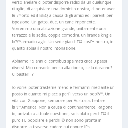
verso anelare di poter disporre radici da un qualunque
ritaglio, di acquistare una domicilio nostra, di poter aver
lвЂ™orto ed il BBQ a causa di gli amici ed i parenti per
ispezione. Un gatto, due, un cane imponente.
Vorremmo una abitazione grande, unitamente una
terrazzo e le sedie, coppia comodini, un branda king e
lвЂ™armadio agile. Un sede giacchГ© cosГ¬ nostro, in
quanto abbia il nostro intonazione.
Abbiamo 15 anni di contributi spalmati circa 3 paesi
diversi. Mio consorte pensa alla riposo, ce la daranno?
Ci basterГ ?
Io vorrei poter trasferire meno e fermarmi mediante un
posto in quanto mi piaccia perГІ verso un poвЂ™. Un
vita con Giappone, sembrare per Australia, tentare
lвЂ™America. Non a causa di continuamente. Ragione
io, arrivata a attuale questione, so isolato perchГ© il
puro ГЁ popolare e perchГ© non sono pronta in
disporre, attraverso cadere qui oppure lГ¬.