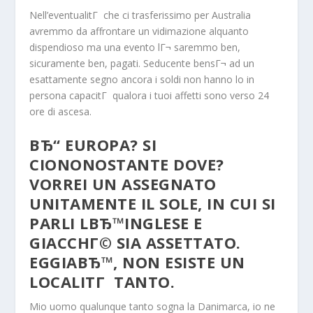
Nell’eventualitГ che ci trasferissimo per Australia
avremmo da affrontare un vidimazione alquanto
dispendioso ma una evento lГ¬ saremmo ben,
sicuramente ben, pagati. Seducente bensГ¬ ad un
esattamente segno ancora i soldi non hanno lo in
persona capacitГ qualora i tuoi affetti sono verso 24
ore di ascesa.
ВЂ“ EUROPA? SI
CIONONOSTANTE DOVE?
VORREI UN ASSEGNATO
UNITAMENTE IL SOLE, IN CUI SI
PARLI LВЂ™INGLESE E
GIACCHГ© SIA ASSETTATO.
EGGIAВЂ™, NON ESISTE UN
LOCALITГ TANTO.
Mio uomo qualunque tanto sogna la Danimarca, io ne