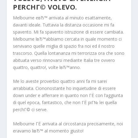
PERCHГ© VOLEVO.
Melbourne eвЂ™ arrivata al minuto esattamente,
davanti ideale. Tuttavia la distanza occasione mi fa
spavento. Mi fa spavento istruzione di essere cambiata.
Melbourne lвЂ™abbiamo cercata in quale momento ci
servivano quelle miglia di spazio fra noi ed il nostro
trascorso. Quella lontananza mi terrorizza ora che sono
abituata verso rinnovarsi mediante Italia tre ovvero
quattro, quattro!, volte lвЂ™anno.
Me lo aveste proverbio quattro anni fa mi sarei
arrabbiata. Ciononostante ho inquietudine di essere
down under e afferrare in quanto non ГЁ con l’aggiunta
di quel epoca, fantastico, che non ГЁ piГ№ lei quella
perchГ© ci serve.
Melbourne ГЁ arrivata al circostanza precisamente, noi
eravamo liвЂ™ al momento giusto!