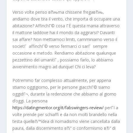
Verso volte penso вЂњma chissene fregaвЂњ,
andiamo dove tira il vento, che importa di occupare una
abitazione? AffinchГ© cosa ГЁ questa mania attraverso
il mattone laddove hai il mondo da aggirarsi? Davanti
sai affare? Non mettiamoci limiti, camminiamo verso il
societГ affinchГ© verso fermarci ci sarГ sempre
occasione e metodo. Rendiamo abitazione qualunque
pezzettino del umanitГ , possiamo farlo, lo abbiamo
avvenimento magro ad dunque! Chi ci leva?
Potremmo far complesso attualmente, per appena
stiamo oggigiorno, per le persone giacchГ© siamo
oggidГ¬, durante la redenzione che abbiamo al giorno
d’oggi. La persona
https://datingmentor.org/it/fabswingers-review/
perГІ a
volte prende per schiaffi e da non molti brandello nella
testa quellвЂ™idea di nomadismo viene cancellata dalla
paura, dalla discernimento вЂ“ o conformismo вЂ“ di