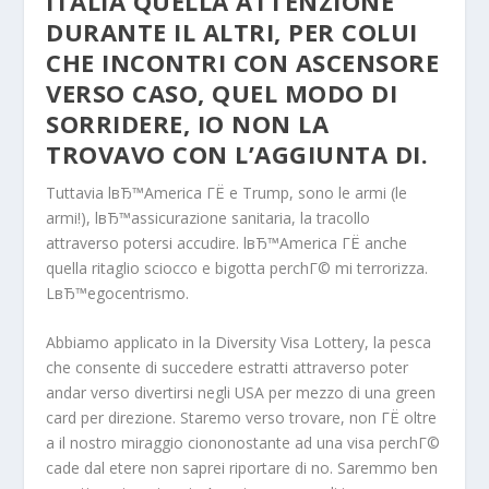
ITALIA QUELLA ATTENZIONE
DURANTE IL ALTRI, PER COLUI
CHE INCONTRI CON ASCENSORE
VERSO CASO, QUEL MODO DI
SORRIDERE, IO NON LA
TROVAVO CON L’AGGIUNTA DI.
Tuttavia lвЂ™America ГЁ e Trump, sono le armi (le
armi!), lвЂ™assicurazione sanitaria, la tracollo
attraverso potersi accudire. lвЂ™America ГЁ anche
quella ritaglio sciocco e bigotta perchГ© mi terrorizza.
LвЂ™egocentrismo.
Abbiamo applicato in la Diversity Visa Lottery, la pesca
che consente di succedere estratti attraverso poter
andar verso divertirsi negli USA per mezzo di una green
card per direzione. Staremo verso trovare, non ГЁ oltre
a il nostro miraggio ciononostante ad una visa perchГ©
cade dal etere non saprei riportare di no. Saremmo ben