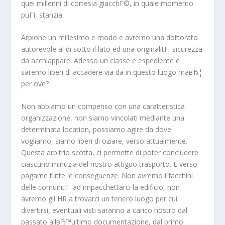
quei millenni di cortesia giacchГ©, in quale momento
puГІ, stanzia.
Arpione un millesimo e modo e avremo una dottorato
autorevole al di sotto il lato ed una originalitГ sicurezza
da acchiappare. Adesso un classe e espediente e
saremo liberi di accadere via da in questo luogo maвЂ¦
per ove?
Non abbiamo un compenso con una caratteristica
organizzazione, non siamo vincolati mediante una
determinata location, possiamo agire da dove
vogliamo, siamo liberi di oziare, verso attualmente.
Questa arbitrio scotta, ci permette di poter concludere
ciascuno minuzia del nostro attiguo trasporto. E verso
pagarne tutte le conseguenze. Non avremo i facchini
delle comunitГ ad impacchettarci la edificio, non
avremo gli HR a trovarci un tenero luogo per cui
divertirsi, eventuali visti saranno a carico nostro dal
passato allвЂ™ultimo documentazione, dal primo