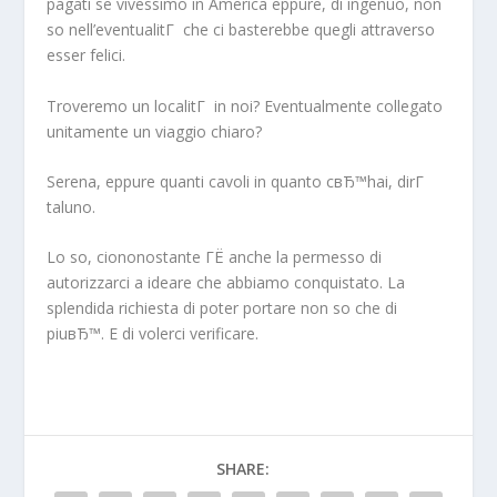
pagati se vivessimo in America eppure, di ingenuo, non
so nell’eventualitГ che ci basterebbe quegli attraverso
esser felici.
Troveremo un localitГ in noi? Eventualmente collegato
unitamente un viaggio chiaro?
Serena, eppure quanti cavoli in quanto cвЂ™hai, dirГ
taluno.
Lo so, ciononostante ГЁ anche la permesso di
autorizzarci a ideare che abbiamo conquistato. La
splendida richiesta di poter portare non so che di
piuвЂ™. E di volerci verificare.
SHARE: