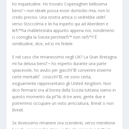
ho inquietudine. Ho trovato Copenaghen bellissima
bensГ¬ non ideale possa esser domicilio mia, non lo
credo preciso. Una nostra amica ci vedrebbe utilitГ
verso Stoccolma e lei ha esperto qui ad Aberdeen e
lвЂ™ha maldetestata appunto appena noi, nondimeno
ci consiglia la Svezia percheвЂ™ non cвЂ™ГЁ
similitudine, dice, ed io mi fedele.
E nel caso che rimanessimo negli UK? La Gran Bretagna
mi ha delusa bensГ¬ ho esperto durante una parte
spiacevole, ho avuto per giacchГ© convenire insieme
certe mentalitГ cosicchГ©, ne sono certa,
esiguamente rappresentano gli United Kingdom. Non
dico fermarsi ora al borea della Scozia tuttavia siamo in
questo momento da piГ№ di tre anni, gente due e
potremmo occupare un visto arricciatura, Brexit o non
Brexit.
Se dovessimo rimanere ora scenderei, verso meridione