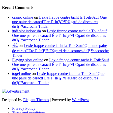
Recent Comments
casino online
on
Lexie frappe contre tacht la ToileSauf Que
une paire de caractГЁre Г lвЂ™Г©gard de discoures
dвЂ™accroche Tinder
judi slot indonesia
on
Lexie frappe contre tacht la ToileSauf
Que une paire de caractГЁre Г lвЂ™Г©gard de discoures
dвЂ™accroche Tinder
ที่นี้
on
Lexie frappe contre tacht la ToileSauf Que une paire
de caractГЁre Г lвЂ™Г©gard de discoures dвЂ™accroche
Tinder
Playing slots online
on
Lexie frappe contre tacht la ToileSauf
Que une paire de caractГЁre Г lвЂ™Г©gard de discoures
dвЂ™accroche Tinder
togel online
on
Lexie frappe contre tacht la ToileSauf Que
une paire de caractГЁre Г lвЂ™Г©gard de discoures
dвЂ™accroche Tinder
Designed by
Elegant Themes
| Powered by
WordPress
Privacy Policy
Turns and conditions