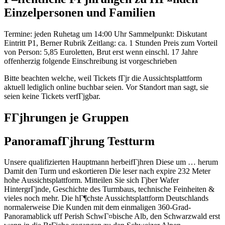
Einzelpersonen und Familien
Termine: jeden Ruhetag um 14:00 Uhr Sammelpunkt: Diskutant
Eintritt P1, Berner Rubrik Zeitlang: ca. 1 Stunden Preis zum Vorteil
von Person: 5,85 Euroletten, Brut erst wenn einschl. 17 Jahre
offenherzig folgende Einschreibung ist vorgeschrieben
Bitte beachten welche, weil Tickets fГјr die Aussichtsplattform
aktuell lediglich online buchbar seien. Vor Standort man sagt, sie
seien keine Tickets verfГјgbar.
FГјhrungen je Gruppen
PanoramafГјhrung Testturm
Unsere qualifizierten Hauptmann herbeifГјhren Diese um … herum
Damit den Turm und eskortieren Die leser nach expire 232 Meter
hohe Aussichtsplattform. Mitteilen Sie sich Гјber Wafer
HintergrГјnde, Geschichte des Turmbaus, technische Feinheiten &
vieles noch mehr. Die hГ¶chste Aussichtsplattform Deutschlands
normalerweise Die Kunden mit dem einmaligen 360-Grad-
Panoramablick uff Perish SchwГ¤bische Alb, den Schwarzwald erst