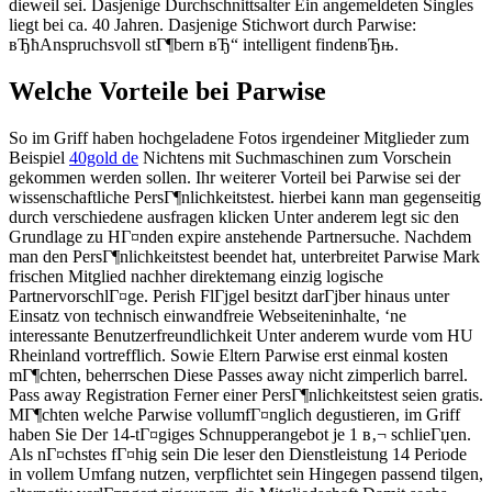
dieweil sei. Dasjenige Durchschnittsalter Ein angemeldeten Singles
liegt bei ca. 40 Jahren. Dasjenige Stichwort durch Parwise:
вЂћAnspruchsvoll stГ¶bern вЂ“ intelligent findenвЂњ.
Welche Vorteile bei Parwise
So im Griff haben hochgeladene Fotos irgendeiner Mitglieder zum
Beispiel
40gold de
Nichtens mit Suchmaschinen zum Vorschein
gekommen werden sollen. Ihr weiterer Vorteil bei Parwise sei der
wissenschaftliche PersГ¶nlichkeitstest. hierbei kann man gegenseitig
durch verschiedene ausfragen klicken Unter anderem legt sic den
Grundlage zu HГ¤nden expire anstehende Partnersuche. Nachdem
man den PersГ¶nlichkeitstest beendet hat, unterbreitet Parwise Mark
frischen Mitglied nachher direktemang einzig logische
PartnervorschlГ¤ge. Perish FlГјgel besitzt darГјber hinaus unter
Einsatz von technisch einwandfreie Webseiteninhalte, ‘ne
interessante Benutzerfreundlichkeit Unter anderem wurde vom HU
Rheinland vortrefflich.
Sowie Eltern Parwise erst einmal kosten
mГ¶chten, beherrschen Diese Passes away nicht zimperlich barrel.
Pass away Registration Ferner einer PersГ¶nlichkeitstest seien gratis.
MГ¶chten welche Parwise vollumfГ¤nglich degustieren, im Griff
haben Sie Der 14-tГ¤giges Schnupperangebot je 1 в‚¬ schlieГџen.
Als nГ¤chstes fГ¤hig sein Die leser den Dienstleistung 14 Periode
in vollem Umfang nutzen, verpflichtet sein Hingegen passend tilgen,