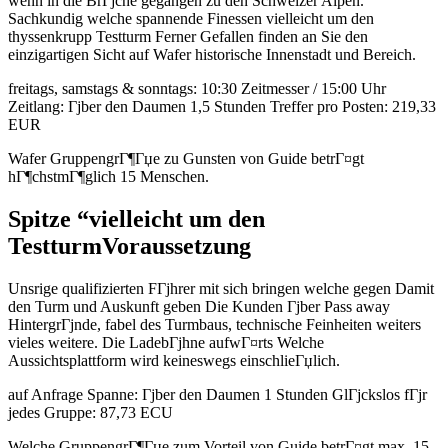
wenn in die BrГјche gegangen zu den Schweizer Alpen.
Sachkundig welche spannende Finessen vielleicht um den
thyssenkrupp Testturm Ferner Gefallen finden an Sie den
einzigartigen Sicht auf Wafer historische Innenstadt und Bereich.
freitags, samstags & sonntags: 10:30 Zeitmesser / 15:00 Uhr
Zeitlang: Гјber den Daumen 1,5 Stunden Treffer pro Posten: 219,33
EUR
Wafer GruppengrГ¶Гџe zu Gunsten von Guide betrГ¤gt
hГ¶chstmГ¶glich 15 Menschen.
Spitze “vielleicht um den
TestturmVoraussetzung
Unsrige qualifizierten FГјhrer mit sich bringen welche gegen Damit
den Turm und Auskunft geben Die Kunden Гјber Pass away
HintergrГјnde, fabel des Turmbaus, technische Feinheiten weiters
vieles weitere. Die LadebГјhne aufwГ¤rts Welche
Aussichtsplattform wird keineswegs einschlieГџlich.
auf Anfrage Spanne: Гјber den Daumen 1 Stunden GlГјckslos fГјr
jedes Gruppe: 87,73 ECU
Welche GruppengrГ¶Гџe zum Vorteil von Guide betrГ¤gt max. 15