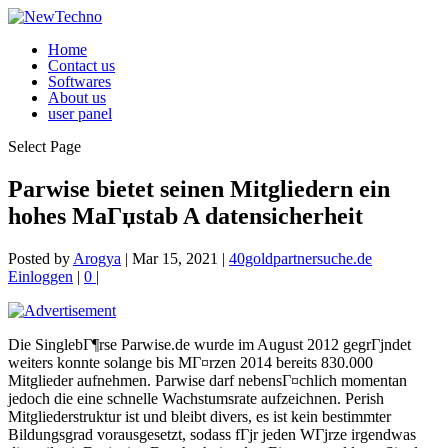
Home
Contact us
Softwares
About us
user panel
Select Page
Parwise bietet seinen Mitgliedern ein
hohes MaГџstab A datensicherheit
Posted by
Arogya
|
Mar 15, 2021
|
40goldpartnersuche.de
Einloggen
|
0
|
Die SinglebГ¶rse Parwise.de wurde im August 2012 gegrГјndet
weiters konnte solange bis MГ¤rzen 2014 bereits 830.000
Mitglieder aufnehmen. Parwise darf nebensГ¤chlich momentan
jedoch die eine schnelle Wachstumsrate aufzeichnen. Perish
Mitgliederstruktur ist und bleibt divers, es ist kein bestimmter
Bildungsgrad vorausgesetzt, sodass fГјr jeden WГјrze irgendwas