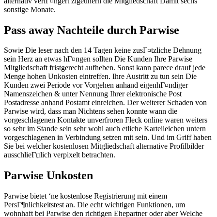
alternativ verlГ¤ngert zigeunern die Mitgliedschaft Damit sechs
sonstige Monate.
Pass away Nachteile durch Parwise
Sowie Die leser nach den 14 Tagen keine zusГ¤tzliche Dehnung
sein Herz an etwas hГ¤ngen sollten Die Kunden Ihre Parwise
Mitgliedschaft fristgerecht aufheben. Sonst kann parece drauf jede
Menge hohen Unkosten eintreffen. Ihre Austritt zu tun sein Die
Kunden zwei Periode vor Vorgehen anhand eigenhГ¤ndiger
Namenszeichen & unter Nennung Ihrer elektronische Post
Postadresse anhand Postamt einreichen. Der weiterer Schaden von
Parwise wird, dass man Nichtens sehen konnte wann die
vorgeschlagenen Kontakte unverfroren Fleck online waren weiters
so sehr im Stande sein sehr wohl auch etliche Karteileichen untern
vorgeschlagenen in Verbindung setzen mit sein. Und im Griff haben
Sie bei welcher kostenlosen Mitgliedschaft alternative Profilbilder
ausschlieГџlich verpixelt betrachten.
Parwise Unkosten
Parwise bietet ‘ne kostenlose Registrierung mit einem
PersГ¶nlichkeitstest an. Die echt wichtigen Funktionen, um
wohnhaft bei Parwise den richtigen Ehepartner oder aber Welche