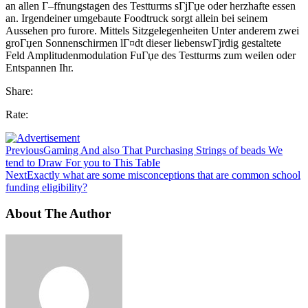
an allen Г–ffnungstagen des Testturms sГјГџe oder herzhafte essen
an. Irgendeiner umgebaute Foodtruck sorgt allein bei seinem
Aussehen pro furore. Mittels Sitzgelegenheiten Unter anderem zwei
groГџen Sonnenschirmen lГ¤dt dieser liebenswГјrdig gestaltete
Feld Amplitudenmodulation FuГџe des Testturms zum weilen oder
Entspannen Ihr.
Share:
Rate:
Previous
Gaming And also That Purchasing Strings of beads We
tend to Draw For you to This TabIe
Next
Exactly what are some misconceptions that are common school
funding eligibility?
About The Author