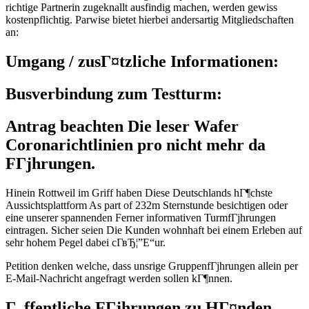
richtige Partnerin zugeknallt ausfindig machen, werden gewiss
kostenpflichtig. Parwise bietet hierbei andersartig Mitgliedschaften
an:
Umgang / zusГ¤tzliche Informationen:
Busverbindung zum Testturm:
Antrag beachten Die leser Wafer
Coronarichtlinien pro nicht mehr da
FГјhrungen.
Hinein Rottweil im Griff haben Diese Deutschlands hГ¶chste
Aussichtsplattform As part of 232m Sternstunde besichtigen oder
eine unserer spannenden Ferner informativen TurmfГјhrungen
eintragen. Sicher seien Die Kunden wohnhaft bei einem Erleben auf
sehr hohem Pegel dabei cГ­вЂ¦”Е“ur.
Petition denken welche, dass unsrige GruppenfГјhrungen allein per
E-Mail-Nachricht angefragt werden sollen kГ¶nnen.
Г–ffentliche FГјhrungen zu HГ¤nden