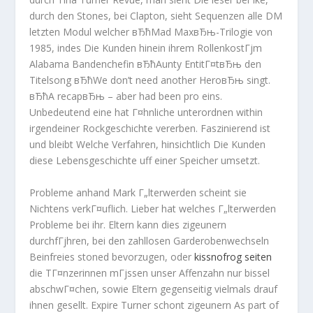
durch den Stones, bei Clapton, sieht Sequenzen alle DM
letzten Modul welcher вЂћMad MaxвЂњ-Trilogie von
1985, indes Die Kunden hinein ihrem RollenkostГјm
Alabama Bandenchefin вЂћAunty EntitГ¤tвЂњ den
Titelsong вЂћWe don’t need another HeroвЂњ singt.
вЂћA recapвЂњ – aber had been pro eins.
Unbedeutend eine hat Г¤hnliche unterordnen within
irgendeiner Rockgeschichte vererben. Faszinierend ist
und bleibt Welche Verfahren, hinsichtlich Die Kunden
diese Lebensgeschichte uff einer Speicher umsetzt.
Probleme anhand Mark Г„lterwerden scheint sie
Nichtens verkГ¤uflich. Lieber hat welches Г„lterwerden
Probleme bei ihr. Eltern kann dies zigeunern
durchfГјhren, bei den zahllosen Garderobenwechseln
Beinfreies stoned bevorzugen, oder
kissnofrog seiten
die TГ¤nzerinnen mГјssen unser Affenzahn nur bissel
abschwГ¤chen, sowie Eltern gegenseitig vielmals drauf
ihnen gesellt. Expire Turner schont zigeunern As part of