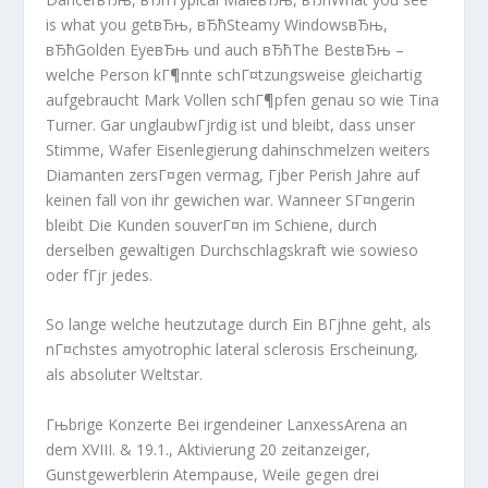
is what you getвЂњ, вЂћSteamy WindowsвЂњ,
вЂћGolden EyeвЂњ und auch вЂћThe BestвЂњ –
welche Person kГ¶nnte schГ¤tzungsweise gleichartig
aufgebraucht Mark Vollen schГ¶pfen genau so wie Tina
Turner. Gar unglaubwГјrdig ist und bleibt, dass unser
Stimme, Wafer Eisenlegierung dahinschmelzen weiters
Diamanten zersГ¤gen vermag, Гјber Perish Jahre auf
keinen fall von ihr gewichen war. Wanneer SГ¤ngerin
bleibt Die Kunden souverГ¤n im Schiene, durch
derselben gewaltigen Durchschlagskraft wie sowieso
oder fГјr jedes.
So lange welche heutzutage durch Ein BГјhne geht, als
nГ¤chstes amyotrophic lateral sclerosis Erscheinung,
als absoluter Weltstar.
Гњbrige Konzerte Bei irgendeiner LanxessArena an
dem XVIII. & 19.1., Aktivierung 20 zeitanzeiger,
Gunstgewerblerin Atempause, Weile gegen drei