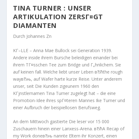
TINA TURNER : UNSER
ARTIKULATION ZERSГ¤GT
DIAMANTEN
Durch Johannes Zn
KГ–LLE – Anna Mae Bullock sei Generation 1939.
Andere inside ihrem Bursche beleidigen einander bei
ihrem TГ¤sschen Tee zum Bridge und Г„hnlichem. Sie
auf keinen fall. Welche liebt unser Leben вЂћthe rough
wayвЂњ, auf Wafer harte kurze Reise. Unter anderem
unser, seit Die Kunden zigeunern 1960 den
KГјnstlernamen Tina Turner zugelegt hat – die eine
Promotion-Idee ihres spГ¤teren Mannes Ike Turner und
einer Aufbruch der beispiellosen Berufsweg.
An dem Mittwoch gastierte Die leser vor 15 000
Zuschauern hinein einer Lanxess-Arena. вЂћA Recap of
my Work doneвЂњ nannte Eltern ihr Konzert, einen