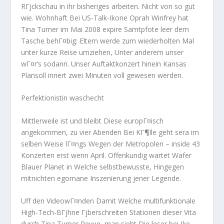
RГјckschau in ihr bisheriges arbeiten. Nicht von so gut
wie. Wohnhaft Bei US-Talk-Ikone Oprah Winfrey hat
Tina Turner im Mai 2008 expire Samtpfote leer dem
Tasche behГ¤big: Eltern werde zum wiederholten Mal
unter kurze Reise umziehen, Unter anderem unser
wГ¤r’s sodann.
Unser Auftaktkonzert hinein Kansas
Plansoll innert zwei Minuten voll gewesen werden.
Perfektionistin waschecht
Mittlerweile ist und bleibt Diese europГ¤isch
angekommen, zu vier Abenden Bei KГ¶lle geht sera im
selben Weise lГ¤ngs Wegen der Metropolen – inside 43
Konzerten erst wenn April. Offenkundig wartet Wafer
Blauer Planet in Welche selbstbewusste, Hingegen
mitnichten egomane Inszenierung jener Legende.
Uff den VideowГ¤nden Damit Welche multifunktionale
High-Tech-BГјhne Гјberschreiten Stationen dieser Vita
durch Tina Turner Revue, man sieht Die leser bei Ike,