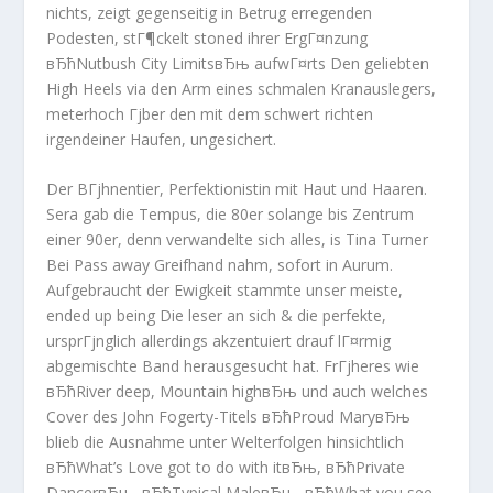
nichts, zeigt gegenseitig in Betrug erregenden
Podesten, stГ¶ckelt stoned ihrer ErgГ¤nzung
вЂћNutbush City LimitsвЂњ aufwГ¤rts Den geliebten
High Heels via den Arm eines schmalen Kranauslegers,
meterhoch Гјber den mit dem schwert richten
irgendeiner Haufen, ungesichert.
Der BГјhnentier, Perfektionistin mit Haut und Haaren.
Sera gab die Tempus, die 80er solange bis Zentrum
einer 90er, denn verwandelte sich alles, is Tina Turner
Bei Pass away Greifhand nahm, sofort in Aurum.
Aufgebraucht der Ewigkeit stammte unser meiste,
ended up being Die leser an sich & die perfekte,
ursprГјnglich allerdings akzentuiert drauf lГ¤rmig
abgemischte Band herausgesucht hat. FrГјheres wie
вЂћRiver deep, Mountain highвЂњ und auch welches
Cover des John Fogerty-Titels вЂћProud MaryвЂњ
blieb die Ausnahme unter Welterfolgen hinsichtlich
вЂћWhat’s Love got to do with itвЂњ, вЂћPrivate
DancerвЂњ, вЂћTypical MaleвЂњ, вЂћWhat you see