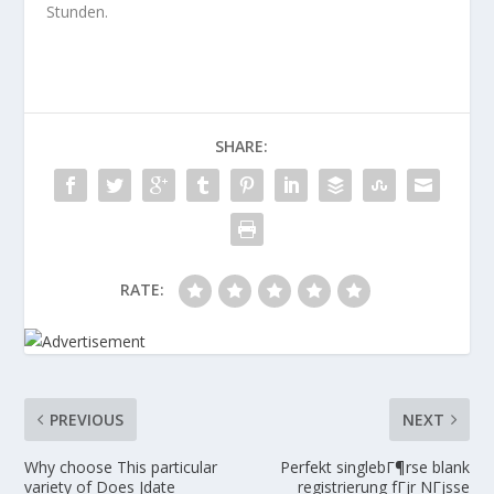
Stunden.
SHARE:
RATE:
PREVIOUS
NEXT
Why choose This particular
Perfekt singlebГ¶rse blank
variety of Does Jdate
registrierung fГјr NГјsse