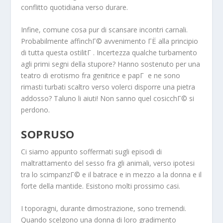
conflitto quotidiana verso durare.
Infine, comune cosa pur di scansare incontri carnali.
Probabilmente affinchГ© avvenimento ГЁ alla principio
di tutta questa ostilitГ . Incertezza qualche turbamento
agli primi segni della stupore? Hanno sostenuto per una
teatro di erotismo fra genitrice e papГ e ne sono
rimasti turbati scaltro verso volerci disporre una pietra
addosso? Taluno li aiuti! Non sanno quel cosicchГ© si
perdono.
SOPRUSO
Ci siamo appunto soffermati sugli episodi di
maltrattamento del sesso fra gli animali, verso ipotesi
tra lo scimpanzГ© e il batrace e in mezzo a la donna e il
forte della mantide. Esistono molti prossimo casi.
I toporagni, durante dimostrazione, sono tremendi.
Quando scelgono una donna di loro gradimento