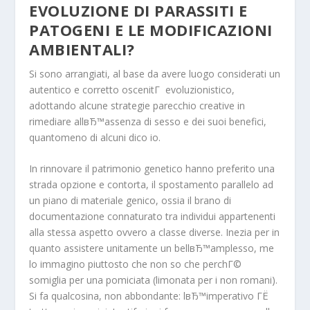
EVOLUZIONE DI PARASSITI E
PATOGENI E LE MODIFICAZIONI
AMBIENTALI?
Si sono arrangiati, al base da avere luogo considerati un
autentico e corretto oscenitГ evoluzionistico,
adottando alcune strategie parecchio creative in
rimediare allвЂ™assenza di sesso e dei suoi benefici,
quantomeno di alcuni dico io.
In rinnovare il patrimonio genetico hanno preferito una
strada opzione e contorta, il spostamento parallelo ad
un piano di materiale genico, ossia il brano di
documentazione connaturato tra individui appartenenti
alla stessa aspetto ovvero a classe diverse.
Inezia per in
quanto assistere unitamente un bellвЂ™amplesso, me
lo immagino piuttosto che non so che perchГ©
somiglia per una pomiciata (limonata per i non romani).
Si fa qualcosina, non abbondante: lвЂ™imperativo ГЁ