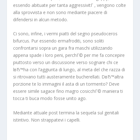
essendo abituate per tanta aggressivitГ , vengono colte
alla sprovvista e non sono mediante piacere di
difendersi in alcun metodo.
Ci sono, infine, i vermi piatti del segno pseudoceros
bifurcus. Pur essendo ermafroditi, sono soliti
confrontarsi sopra un gara fra maschi utilizzando
appena spade i loro peni, perchГ© per me fa concepire
piuttosto verso un discussione verso sognare chi ce
lвЂ™ha con l’aggiunta di lungo, al meta del che razza di
si ritrovano tutti austeramente bucherellati. DвЂ™altra
porzione te lo immagini il asta di un tormento? Deve
essere simile sagace fino magro cosicchГ© maniera ti
tocca ti buca modo fosse unito ago.
Mediante attuale post termina la sequela sul genitali
istintivo. Non strappatevi i capelli.