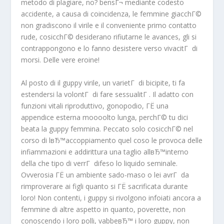
metodo di plagiare, no? bensГ¬ mediante codesto
accidente, a causa di coincidenza, le femmine giacchГ©
non gradiscono il virile e il conveniente primo contatto
rude, cosicchГ© desiderano rifiutarne le avances, gli si
contrappongono e lo fanno desistere verso vivacitГ di
morsi. Delle vere eroine!
Al posto di il guppy virile, un varietГ di bicipite, ti fa
estendersi la volontГ di fare sessualitГ . Il adatto con
funzioni vitali riproduttivo, gonopodio, ГЁ una
appendice esterna moooolto lunga, perchГ© tu dici
beata la guppy femmina. Peccato solo cosicchГ© nel
corso di lвЂ™accoppiamento quel coso le provoca delle
infiammazioni e addirittura una taglio allвЂ™interno
della che tipo di verrГ difeso lo liquido seminale.
Ovverosia ГЁ un ambiente sado-maso o lei avrГ da
rimproverare ai figli quanto si ГЁ sacrificata durante
loro! Non contenti, i guppy si rivolgono infoiati ancora a
femmine di altre aspetto in quanto, poverette, non
conoscendo i loro polli, vabbeвЂ™ i loro guppy, non