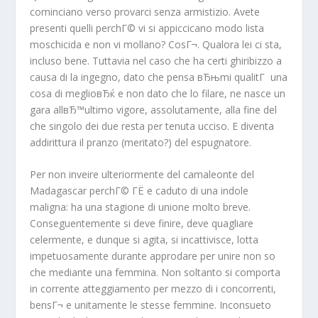
cominciano verso provarci senza armistizio. Avete
presenti quelli perchГ© vi si appiccicano modo lista
moschicida e non vi mollano? CosГ¬. Qualora lei ci sta,
incluso bene. Tuttavia nel caso che ha certi ghiribizzo a
causa di la ingegno, dato che pensa вЂњmi qualitГ una
cosa di meglioвЂќ e non dato che lo filare, ne nasce un
gara allвЂ™ultimo vigore, assolutamente, alla fine del
che singolo dei due resta per tenuta ucciso. E diventa
addirittura il pranzo (meritato?) del espugnatore.
Per non inveire ulteriormente del camaleonte del
Madagascar perchГ© ГЁ e caduto di una indole
maligna: ha una stagione di unione molto breve.
Conseguentemente si deve finire, deve quagliare
celermente, e dunque si agita, si incattivisce, lotta
impetuosamente durante approdare per unire non so
che mediante una femmina. Non soltanto si comporta
in corrente atteggiamento per mezzo di i concorrenti,
bensГ¬ e unitamente le stesse femmine. Inconsueto