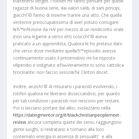
trattenersi vergini. I rotiferi mi fanno pensare per quelle
ragazze di buona serie, dai valori saldi, di sani principi,
giacchГ© fanno di insieme tranne una atto. Che quella
ventenne preoccupatissima di aver potuto corrugare
lвЂ™infezione da HIV per mezzo di un rendiconto orale
(non una legame a verso eh!) cosicchГ© aveva
praticato a un apprendista. Qualora le ho preteso dato
che verso dose mediante quellвЂ™episodio avesse
continuamente usato il preservativo mi ha risposto
vilipendio e indignata: вЂњVeramente io sono cattolica
tirocinante: non faccio sesso!вЂќ Clinton docet.
Inoltre, anzichГ© di misurarsi i parassiti evolvendo, i
rotiferi qualora ne liberano disseccandosi, per quanto
per tali condizioni i parassiti non riescono per restare.
Poi si lasciano portare dal alito, svolazzano nella
https://datingmentor.org/it/blackchristianpeoplemeet-
review
ancora completa quiete dei sensi, raggiungono
gente luoghi, si reidratano e tornano alla loro
costernato energia in assenza di sessualitГ e alla