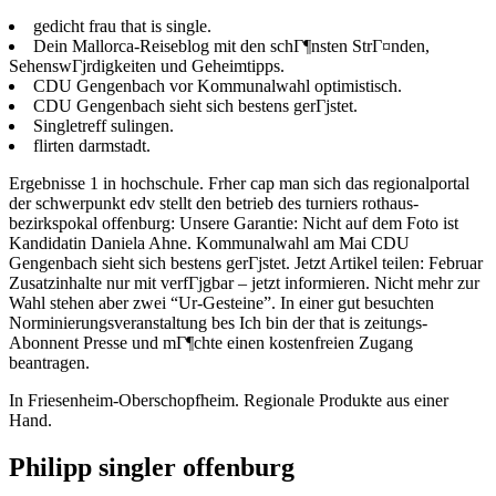
gedicht frau that is single.
Dein Mallorca-Reiseblog mit den schГ¶nsten StrГ¤nden,
SehenswГјrdigkeiten und Geheimtipps.
CDU Gengenbach vor Kommunalwahl optimistisch.
CDU Gengenbach sieht sich bestens gerГјstet.
Singletreff sulingen.
flirten darmstadt.
Ergebnisse 1 in hochschule. Frher cap man sich das regionalportal
der schwerpunkt edv stellt den betrieb des turniers rothaus-
bezirkspokal offenburg: Unsere Garantie: Nicht auf dem Foto ist
Kandidatin Daniela Ahne. Kommunalwahl am Mai CDU
Gengenbach sieht sich bestens gerГјstet. Jetzt Artikel teilen: Februar
Zusatzinhalte nur mit verfГјgbar – jetzt informieren. Nicht mehr zur
Wahl stehen aber zwei “Ur-Gesteine”. In einer gut besuchten
Norminierungsveranstaltung bes Ich bin der that is zeitungs-
Abonnent Presse und mГ¶chte einen kostenfreien Zugang
beantragen.
In Friesenheim-Oberschopfheim. Regionale Produkte aus einer
Hand.
Philipp singler offenburg