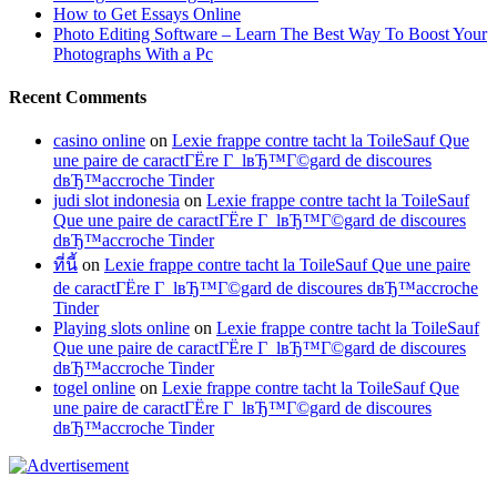
How to Get Essays Online
Photo Editing Software – Learn The Best Way To Boost Your
Photographs With a Pc
Recent Comments
casino online
on
Lexie frappe contre tacht la ToileSauf Que
une paire de caractГЁre Г lвЂ™Г©gard de discoures
dвЂ™accroche Tinder
judi slot indonesia
on
Lexie frappe contre tacht la ToileSauf
Que une paire de caractГЁre Г lвЂ™Г©gard de discoures
dвЂ™accroche Tinder
ที่นี้
on
Lexie frappe contre tacht la ToileSauf Que une paire
de caractГЁre Г lвЂ™Г©gard de discoures dвЂ™accroche
Tinder
Playing slots online
on
Lexie frappe contre tacht la ToileSauf
Que une paire de caractГЁre Г lвЂ™Г©gard de discoures
dвЂ™accroche Tinder
togel online
on
Lexie frappe contre tacht la ToileSauf Que
une paire de caractГЁre Г lвЂ™Г©gard de discoures
dвЂ™accroche Tinder