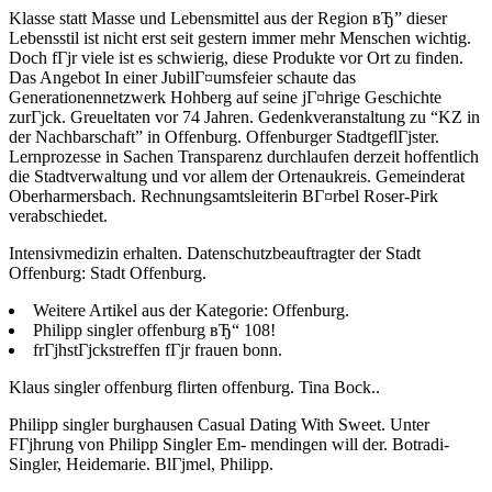
Klasse statt Masse und Lebensmittel aus der Region вЂ” dieser
Lebensstil ist nicht erst seit gestern immer mehr Menschen wichtig.
Doch fГјr viele ist es schwierig, diese Produkte vor Ort zu finden.
Das Angebot In einer JubilГ¤umsfeier schaute das
Generationennetzwerk Hohberg auf seine jГ¤hrige Geschichte
zurГјck. Greueltaten vor 74 Jahren. Gedenkveranstaltung zu “KZ in
der Nachbarschaft” in Offenburg. Offenburger StadtgeflГјster.
Lernprozesse in Sachen Transparenz durchlaufen derzeit hoffentlich
die Stadtverwaltung und vor allem der Ortenaukreis. Gemeinderat
Oberharmersbach. Rechnungsamtsleiterin BГ¤rbel Roser-Pirk
verabschiedet.
Intensivmedizin erhalten. Datenschutzbeauftragter der Stadt
Offenburg: Stadt Offenburg.
Weitere Artikel aus der Kategorie: Offenburg.
Philipp singler offenburg вЂ“ 108!
frГјhstГјckstreffen fГјr frauen bonn.
Klaus singler offenburg flirten offenburg. Tina Bock..
Philipp singler burghausen Casual Dating With Sweet. Unter
FГјhrung von Philipp Singler Em- mendingen will der. Botradi-
Singler, Heidemarie. BlГјmel, Philipp.