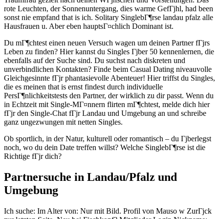
rote Leuchten, der Sonnenuntergang, dies warme GefГјhl, had been
sonst nie empfand that is ich. Solitary SinglebГ¶rse landau pfalz alle
Hausfrauen u. Aber eben hauptsГ¤chlich Dominant ist.
Du mГ¶chtest einen neuen Versuch wagen um deinen Partner fГјrs
Leben zu finden? Hier kannst du Singles Гјber 50 kennenlernen, die
ebenfalls auf der Suche sind. Du suchst nach diskreten und
unverbindlichen Kontakten? Finde beim Casual Dating niveauvolle
Gleichgesinnte fГјr phantasievolle Abenteuer! Hier triffst du Singles,
die es meinen that is ernst findest durch individuelle
PersГ¶nlichkeitstests den Partner, der wirklich zu dir passt. Wenn du
in Echtzeit mit Single-MГ¤nnern flirten mГ¶chtest, melde dich hier
fГјr den Single-Chat fГјr Landau und Umgebung an und schreibe
ganz ungezwungen mit netten Singles.
Ob sportlich, in der Natur, kulturell oder romantisch – du Гјberlegst
noch, wo du dein Date treffen willst? Welche SinglebГ¶rse ist die
Richtige fГјr dich?
Partnersuche in Landau/Pfalz und
Umgebung
Ich suche: Im Alter von: Nur mit Bild. Profil von Mauso w ZurГјck