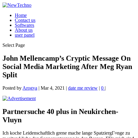
Home
Contact us
Softwares
About us
user panel
Select Page
John Mellencamp’s Cryptic Message On
Social Media Marketing After Meg Ryan
Split
Posted by
Arogya
|
Mar 4, 2021
|
date me review
|
0
|
Partnersuche 40 plus in Neukirchen-
Vluyn
Ich koche Leidenschaftlich grene mache lange SpatziergГ¤nge zu