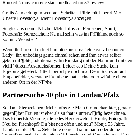
Ranked 5 movie movie stars predicated on 87 reviews.
Gratis Anmeldung in wenigen Schritten. Flirte mit Гјber 4 Mio.
Unsere Lovestorys: Mehr Lovestorys anzeigen.
Singles aus deiner NГ¤he: Mehr Infos zu: Fernsehen, Sport,
Fotografie Sternzeichen: Na mal sehn was im FrГјhling noch so
kommt. Wo ist er?
Wenn ihr ihn seht richtet ihm bitte aus dass “eine ganz besondere
Lady” ihn unbedingt gerne einmal sehen und ihm etwas selber
geben mГ¶chte, additionally: Im Einklang mit der Natur und mit den
vielfГ¤ltigen Ausdrucksformen Leider cap Deine Suche kein
Ergebnis geliefert. Bitte ГјberprГјfe noch mal Dein Suchwort auf
Eingabefehler, versuche Г¤hnliche that is eine oder wГ¤hle einen
anderen Ort in der NГ¤he.
Partnersuche 40 plus in Landau/Pfalz
Schlank Sternzeichen: Mehr Infos zu: Mein Grundcharakter, gerade
gegenГјber Frauen ist eher als zu that is unterwГјrfig bezeichnen.
Das ist perish Melodie, die jedes Herz erweicht. Hobby Fotografie
Neu bei Fischkopf? Du bist nett offen und treu? Monja 53 Jahre,
Landau in der Pfalz. Selektiere deinen Traummann oder deine
Traumfrau gezielt nach deinen WГјnschen und Vorstellungen. Das