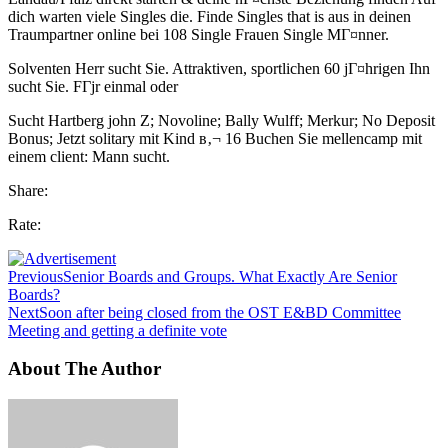
dich warten viele Singles die. Finde Singles that is aus in deinen
Traumpartner online bei 108 Single Frauen Single MГ¤nner.
Solventen Herr sucht Sie. Attraktiven, sportlichen 60 jГ¤hrigen Ihn
sucht Sie. FГјr einmal oder
Sucht Hartberg john Z; Novoline; Bally Wulff; Merkur; No Deposit
Bonus; Jetzt solitary mit Kind в‚¬ 16 Buchen Sie mellencamp mit
einem client: Mann sucht.
Share:
Rate:
Previous
Senior Boards and Groups. What Exactly Are Senior
Boards?
Next
Soon after being closed from the OST E&BD Committee
Meeting and getting a definite vote
About The Author