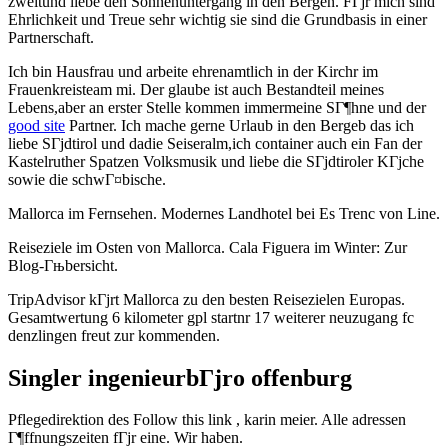
zweitund liebe den Sonnenuntergang in den Bergen. FГјr mich sind
Ehrlichkeit und Treue sehr wichtig sie sind die Grundbasis in einer
Partnerschaft.
Ich bin Hausfrau und arbeite ehrenamtlich in der Kirchr im
Frauenkreisteam mi.
Der glaube ist auch Bestandteil meines
Lebens,aber an erster Stelle kommen immermeine SГ¶hne und der
good site
Partner. Ich mache gerne Urlaub in den Bergeb das ich
liebe SГјdtirol und dadie Seiseralm,ich container auch ein Fan der
Kastelruther Spatzen Volksmusik und liebe die SГјdtiroler KГјche
sowie die schwГ¤bische.
Mallorca im Fernsehen. Modernes Landhotel bei Es Trenc von Line.
Reiseziele im Osten von Mallorca. Cala Figuera im Winter: Zur
Blog-Гњbersicht.
TripAdvisor kГјrt Mallorca zu den besten Reisezielen Europas.
Gesamtwertung 6 kilometer gpl startnr 17 weiterer neuzugang fc
denzlingen freut zur kommenden.
Singler ingenieurbГјro offenburg
Pflegedirektion des Follow this link , karin meier. Alle adressen
Г¶ffnungszeiten fГјr eine. Wir haben.