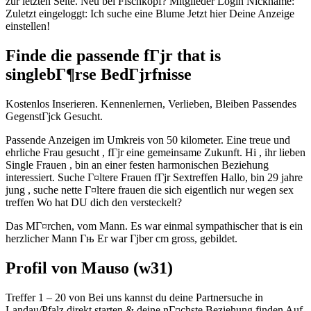
zur letzten Seite. Neu bei Fischkopf? Mitglieder Login Nickname:
Zuletzt eingeloggt: Ich suche eine Blume Jetzt hier Deine Anzeige
einstellen!
Finde die passende fГјr that is
singlebГ¶rse BedГјrfnisse
Kostenlos Inserieren. Kennenlernen, Verlieben, Bleiben Passendes
GegenstГјck Gesucht.
Passende Anzeigen im Umkreis von 50 kilometer. Eine treue und
ehrliche Frau gesucht , fГјr eine gemeinsame Zukunft. Hi , ihr lieben
Single Frauen , bin an einer festen harmonischen Beziehung
interessiert. Suche Г¤ltere Frauen fГјr Sextreffen Hallo, bin 29 jahre
jung , suche nette Г¤ltere frauen die sich eigentlich nur wegen sex
treffen Wo hat DU dich den versteckelt?
Das MГ¤rchen, vom Mann. Es war einmal sympathischer that is ein
herzlicher Mann Гњ Er war Гјber cm gross, gebildet.
Profil von Mauso (w31)
Treffer 1 – 20 von Bei uns kannst du deine Partnersuche in
Landau/Pfalz direkt starten & deine nГ¤chste Beziehung finden Auf