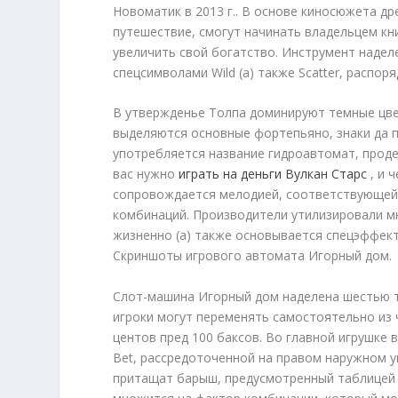
Новоматик в 2013 г.. В основе киносюжета др
путешествие, смогут начинать владельцем кн
увеличить свой богатство. Инструмент надел
спецсимволами Wild (а) также Scatter, распоря
В утвержденье Толпа доминируют темные цве
выделяются основные фортепьяно, знаки да п
употребляется название гидроавтомат, продел
вас нужно
играть на деньги Вулкан Старс
, и 
сопровождается мелодией, соответствующей 
комбинаций. Производители утилизировали м
жизненно (а) также основывается спецэффек
Скриншоты игрового автомата Игорный дом.
Слот-машина Игорный дом наделена шестью т
игроки могут переменять самостоятельно из ч
центов пред 100 баксов. Во главной игрушке 
Bet, рассредоточенной на правом наружном уг
притащат барыш, предусмотренный таблицей в