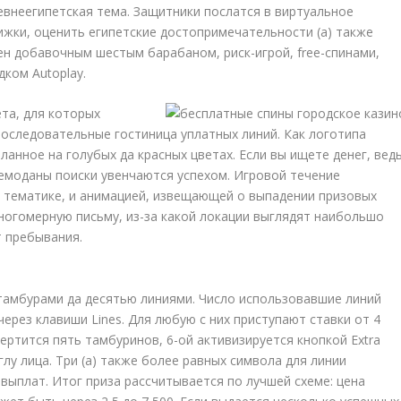
евнеегипетская тема. Защитники послатся в виртуальное
ижки, оценить египетские достопримечательности (а) также
ен добавочным шестым барабаном, риск-игрой, free-спинами,
дком Autoplay.
та, для которых
оследовательные гостиница уплатных линий. Как логотипа
анное на голубых да красных цветах. Если вы ищете денег, вед
чемоданы поиски увенчаются успехом. Игровой течение
тематике, и анимацией, извещающей о выпадении призовых
ногомерную письму, из-за какой локации выглядят наибольшо
т пребывания.
амбурами да десятью линиями. Число использовавшие линий
ерез клавиши Lines. Для любую с них приступают ставки от 4
вертится пять тамбуринов, 6-ой активизируется кнопкой Extra
лу лица. Три (а) также более равных символа для линии
ыплат. Итог приза рассчитывается по лучшей схеме: цена