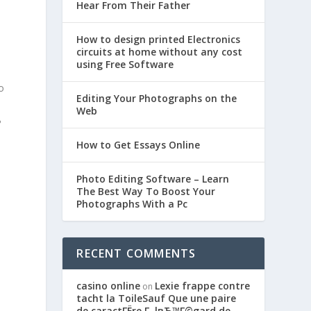
Hear From Their Father
How to design printed Electronics
circuits at home without any cost
using Free Software
Editing Your Photographs on the
Web
ь
How to Get Essays Online
Photo Editing Software – Learn
The Best Way To Boost Your
Photographs With a Pc
RECENT COMMENTS
casino online
Lexie frappe contre
on
tacht la ToileSauf Que une paire
de caractГЁre Г lвЂ™Г©gard de