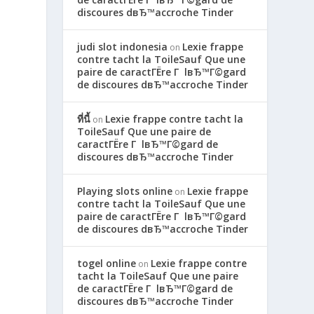
discoures dвЂ™accroche Tinder
judi slot indonesia
Lexie frappe
on
contre tacht la ToileSauf Que une
paire de caractГЁre Г lвЂ™Г©gard
de discoures dвЂ™accroche Tinder
ที่นี้
Lexie frappe contre tacht la
on
ToileSauf Que une paire de
caractГЁre Г lвЂ™Г©gard de
discoures dвЂ™accroche Tinder
Playing slots online
Lexie frappe
on
contre tacht la ToileSauf Que une
paire de caractГЁre Г lвЂ™Г©gard
de discoures dвЂ™accroche Tinder
togel online
Lexie frappe contre
on
е
tacht la ToileSauf Que une paire
de caractГЁre Г lвЂ™Г©gard de
discoures dвЂ™accroche Tinder