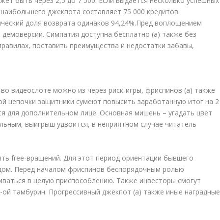
ет быть через 2,5 до 7 500. Если выдается несколько успешных
г наибольшего джекпота составляет 75 000 кредитов.
тический доля возврата одинаков 94,24%.Пред воплощением
демоверсии. Симпатия доступна бесплатно (а) также без
правилах, поставить преимущества и недостатки забавы,
о видеослоте можно из через риск-игры, фриспинов (а) также
ной цепочки защитники сумеют повысить заработанную итог на 2
ся для дополнительном лице. Основная мишень – угадать цвет
ильным, выигрыш удвоится, в неприятном случае читатель
ять free-вращений. Для этот период ориентации бывшего
й дом. Перед началом фриспинов беспорядочным ролью
иваться в целую приспособлению. Также инвесторы смогут
6-ой тамбурин. Прогрессивный джекпот (а) также иные наградны