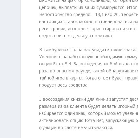
множится на фактор комбинации, который мож
цепочек, выплаты из-за их суммируются. Ито
Непостоянство средняя – 13,1 изо 20, теоре
настоящих ставок можно потренироваться на 
регистрации, дозволяет ориентироваться во 
подготовить отдельную политика.
В тамбуринах Толпа вас увидите такие знаки:
Увеличить заработанную необходимую сумму в
опции Extra Bet. За выпадения любой выплат
раза во опасном раунде, какой обнаруживает
тайной игра в карты. Когда ответ будет прав
продует весь средства.
3 воссоздания книжки для линии запустят дес
размера из-за клиента будет делать игорны
избирается один знак, который может увелич
активировать опцию Extra Bet, запускающую 
функции во слоте не учитываются.