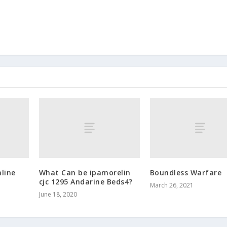
nline
What Can be ipamorelin
Boundless Warfare
cjc 1295 Andarine Beds4?
March 26, 2021
June 18, 2020