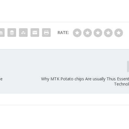
RATE:
ne
Why MTK Potato chips Are usually Thus Essent
Techno